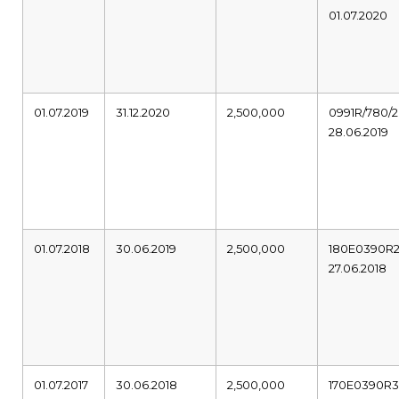
01.07.2020
01.07.2019
31.12.2020
2,500,000
0991R/780/2
28.06.2019
01.07.2018
30.06.2019
2,500,000
180E0390R
27.06.2018
01.07.2017
30.06.2018
2,500,000
170E0390R