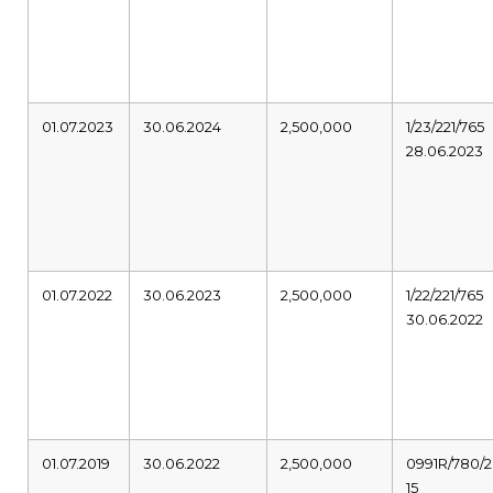
01.07.2023
30.06.2024
2,500,000
1/23/221/765
28.06.2023
01.07.2022
30.06.2023
2,500,000
1/22/221/765
30.06.2022
01.07.2019
30.06.2022
2,500,000
0991R/780/2
15