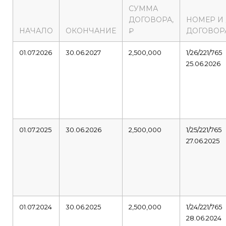
СУММА
ДОГОВОРА,
НОМЕР И
НАЧАЛО
ОКОНЧАНИЕ
₽
ДОГОВОР
01.07.2026
30.06.2027
2,500,000
1/26/221/765
25.06.2026
01.07.2025
30.06.2026
2,500,000
1/25/221/765
27.06.2025
01.07.2024
30.06.2025
2,500,000
1/24/221/765
28.06.2024