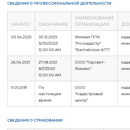
СВЕДЕНИЯ О ПРОФЕССИОНАЛЬНОЙ ДЕЯТЕЛЬНОСТИ
НАИМЕНОВАНИЕ
НАЧАЛО
ОКОНЧАНИЕ
ОРГАНИЗАЦИИ
ДО
03.04.2025
30.12.2025
Филиал ППК
кад
12/30/2025
"Роскадастр"
инж
12:00:00 AM
"Балтийское АГП"
26.04.2021
27.08.2021
ООО "Горсвет-
кад
8/27/2021
Финанс"
инж
12:00:00 AM
11.01.2019
По
ООО
кад
настоящее
"Кадастровый
инж
время
центр"
СВЕДЕНИЯ О СТРАХОВАНИИ