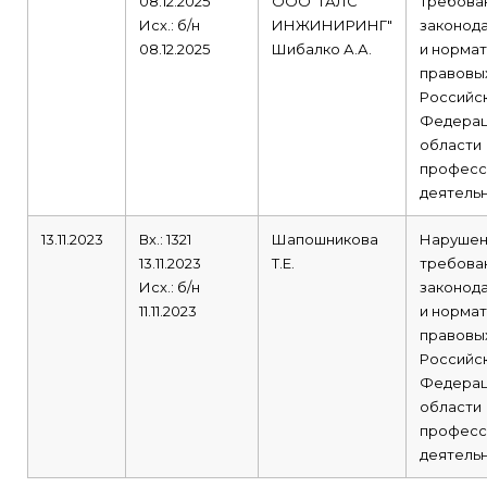
08.12.2025
ООО "ГАЛС
требова
Исх.: б/н
ИНЖИНИРИНГ"
законод
08.12.2025
Шибалко А.А.
и нормат
правовы
Российс
Федерац
области
професс
деятельн
13.11.2023
Вх.: 1321
Шапошникова
Наруше
13.11.2023
Т.Е.
требова
Исх.: б/н
законод
11.11.2023
и нормат
правовы
Российс
Федерац
области
професс
деятельн