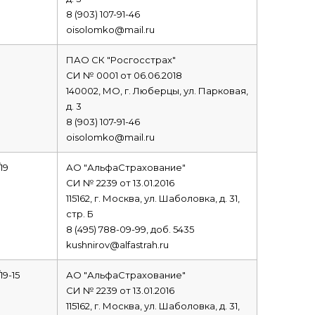
8 (903) 107-91-46
oisolomko@mail.ru
ПАО СК "Росгосстрах"
СИ № 0001 от 06.06.2018
140002, МО, г. Люберцы, ул. Парковая,
д. 3
8 (903) 107-91-46
oisolomko@mail.ru
19
АО "АльфаСтрахование"
СИ № 2239 от 13.01.2016
115162, г. Москва, ул. Шаболовка, д. 31,
стр. Б
8 (495) 788-09-99, доб. 5435
kushnirov@alfastrah.ru
19-15
АО "АльфаСтрахование"
СИ № 2239 от 13.01.2016
115162, г. Москва, ул. Шаболовка, д. 31,