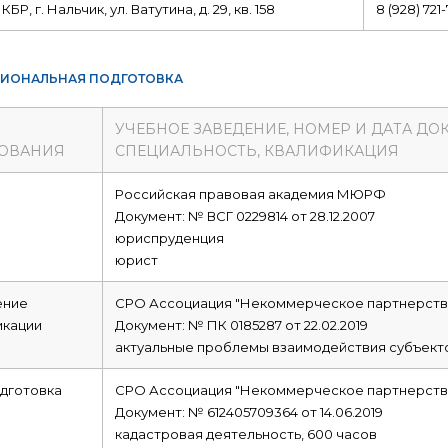
КБР, г. Нальчик, ул. Ватутина, д. 29, кв. 158
8 (928) 721-
ИОНАЛЬНАЯ ПОДГОТОВКА
УЧЕБНОЕ ЗАВЕДЕНИЕ, НОМЕР И ДАТА ДО
ОВАНИЯ
СПЕЦИАЛЬНОСТЬ, КВАЛИФИКАЦИЯ
е
Российская правовая академия МЮРФ
Документ: № ВСГ 0229814 от 28.12.2007
юриспруденция
юрист
ние
СРО Ассоциация "Некоммерческое партнерств
икации
Документ: № ПК 0185287 от 22.02.2019
актуальные проблемы взаимодействия субъекто
дготовка
СРО Ассоциация "Некоммерческое партнерств
Документ: № 612405709364 от 14.06.2019
кадастровая деятельность, 600 часов