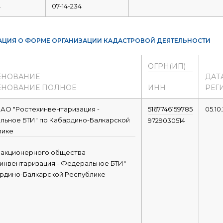
4
07-14-234
ЦИЯ О ФОРМЕ ОРГАНИЗАЦИИ КАДАСТРОВОЙ ДЕЯТЕЛЬНОСТИ
ОГРН(ИП)
ЕНОВАНИЕ
ДАТ
НОВАНИЕ ПОЛНОЕ
ИНН
РЕГ
АО "Ростехинвентаризация -
5167746159785
05.10
ьное БТИ" по Кабардино-Балкарской
9729030514
лике
 акционерного общества
инвентаризация - Федеральное БТИ"
рдино-Балкарской Республике