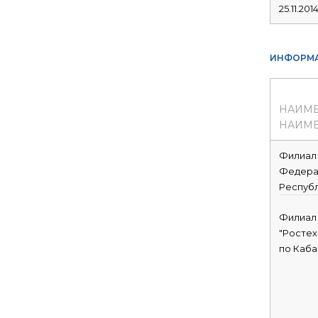
25.11.201
ИНФОРМА
НАИМ
НАИМЕ
Филиал 
Федерал
Респуб
Филиал
"Ростех
по Каба