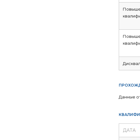
Повыше
квалиф
Повыше
квалиф
Дисква
ПРОХОЖД
Данные о
КВАЛИФИ
ДАТА