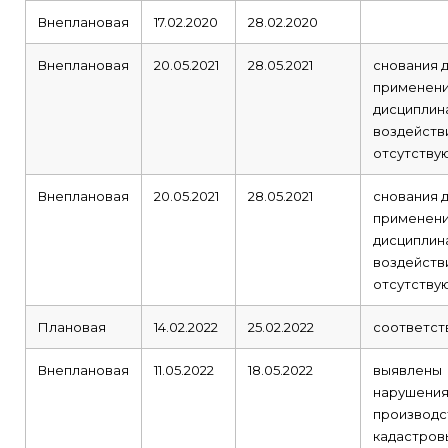
Внеплановая
17.02.2020
28.02.2020
Внеплановая
20.05.2021
28.05.2021
снования 
применени
дисциплин
воздейств
отсутству
Внеплановая
20.05.2021
28.05.2021
снования 
применени
дисциплин
воздейств
отсутству
Плановая
14.02.2022
25.02.2022
соответст
Внеплановая
11.05.2022
18.05.2022
выявлены
нарушения
производс
кадастров