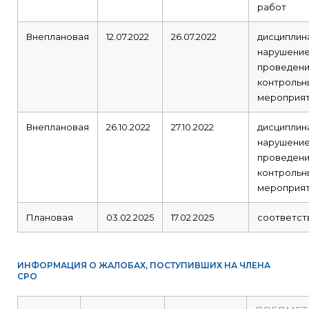
работ
Внеплановая
12.07.2022
26.07.2022
дисциплин
нарушение
проведен
контрольн
мероприя
Внеплановая
26.10.2022
27.10.2022
дисциплин
нарушение
проведен
контрольн
мероприя
Плановая
03.02.2025
17.02.2025
соответст
ИНФОРМАЦИЯ О ЖАЛОБАХ, ПОСТУПИВШИХ НА ЧЛЕНА
СРО