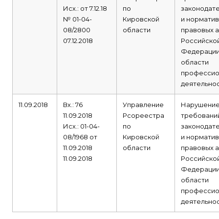
Исх.: от 7.12.18
по
законодат
№ 01-04-
Кировской
и норматив
08/2800
области
правовых а
07.12.2018
Российско
Федерации
области
профессио
деятельнос
11.09.2018
Вх.: 76
Управление
Нарушени
11.09.2018
Рсореестра
требовани
Исх.: 01-04-
по
законодат
08/1968 от
Кировской
и норматив
11.09.2018
области
правовых а
11.09.2018
Российско
Федерации
области
профессио
деятельнос