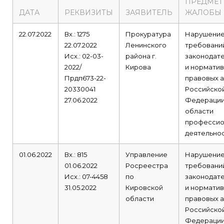
ПРЕДМЕТ
ДАТА
РЕКВИЗИТЫ
ЗАЯВИТЕЛЬ
ЖАЛОБЫ
22.07.2022
Вх.: 1275
Прокуратура
Нарушени
22.07.2022
Ленинского
требовани
Исх.: 02-03-
района г.
законодат
2022/
Кирова
и норматив
Прдп673-22-
правовых а
20330041
Российско
27.06.2022
Федерации
области
профессио
деятельнос
01.06.2022
Вх.: 815
Управление
Нарушени
01.06.2022
Росреестра
требовани
Исх.: 07-4458
по
законодат
31.05.2022
Кировской
и норматив
области
правовых а
Российско
Федерации