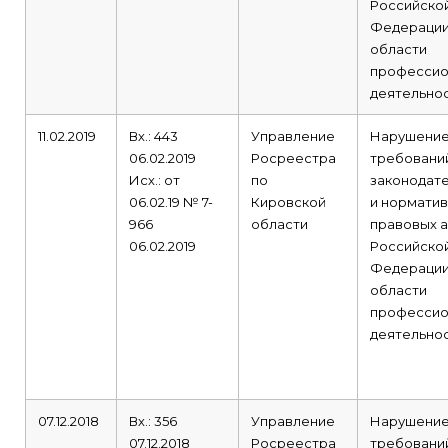
Российско
Федерации
области
профессио
деятельнос
11.02.2019
Вх.: 443
Управление
Нарушени
06.02.2019
Росреестра
требовани
Исх.: от
по
законодат
06.02.19 № 7-
Кировской
и норматив
966
области
правовых а
06.02.2019
Российско
Федерации
области
профессио
деятельнос
07.12.2018
Вх.: 356
Управление
Нарушени
07.12.2018
Росреестра
требовани