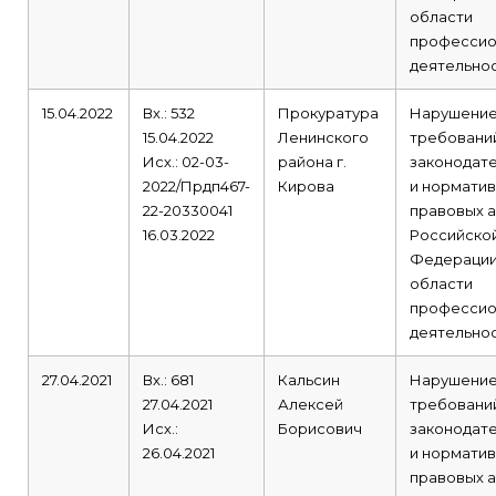
области
профессио
деятельнос
15.04.2022
Вх.: 532
Прокуратура
Нарушени
15.04.2022
Ленинского
требовани
Исх.: 02-03-
района г.
законодат
2022/Прдп467-
Кирова
и норматив
22-20330041
правовых а
16.03.2022
Российско
Федерации
области
профессио
деятельнос
27.04.2021
Вх.: 681
Кальсин
Нарушени
27.04.2021
Алексей
требовани
Исх.:
Борисович
законодат
26.04.2021
и норматив
правовых а