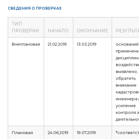
СВЕДЕНИЯ О ПРОВЕРКАХ
ТИП
ПРОВЕРКИ
НАЧАЛО
ОКОНЧАНИЕ
РЕЗУЛЬТ
Внеплановая
21.02.2019
13.03.2019
оснований
применени
дисциплин
воздейств
выявлено,
обратить
внимание
кадастров
инженера 
усиление
контроля 
деятельно
Плановая
24.06.2019
19.07.2019
*соответс