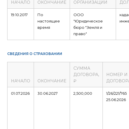
НАЧАЛО
ОКОНЧАНИЕ
ОРГАНИЗАЦИИ
ДО
19.10.2017
По
ООО
када
настоящее
"Юридическое
инж
время
бюро "Земля и
право"
СВЕДЕНИЯ О СТРАХОВАНИИ
СУММА
ДОГОВОРА,
НОМЕР И
НАЧАЛО
ОКОНЧАНИЕ
₽
ДОГОВОР
01.07.2026
30.06.2027
2,500,000
1/26/221/765
25.06.2026