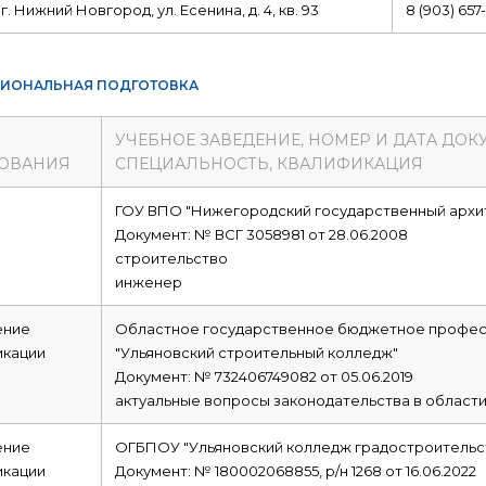
г. Нижний Новгород, ул. Есенина, д. 4, кв. 93
8 (903) 657-
ИОНАЛЬНАЯ ПОДГОТОВКА
УЧЕБНОЕ ЗАВЕДЕНИЕ, НОМЕР И ДАТА ДОК
ОВАНИЯ
СПЕЦИАЛЬНОСТЬ, КВАЛИФИКАЦИЯ
е
ГОУ ВПО "Нижегородский государственный архи
Документ: № ВСГ 3058981 от 28.06.2008
строительство
инженер
ние
Областное государственное бюджетное профес
икации
"Ульяновский строительный колледж"
Документ: № 732406749082 от 05.06.2019
актуальные вопросы законодательства в области
ние
ОГБПОУ "Ульяновский колледж градостроительст
икации
Документ: № 180002068855, р/н 1268 от 16.06.2022