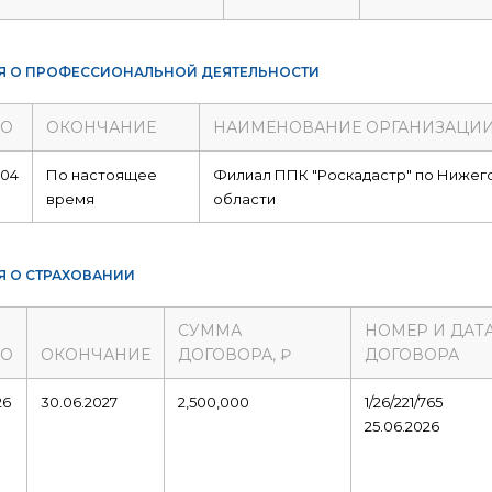
Я О ПРОФЕССИОНАЛЬНОЙ ДЕЯТЕЛЬНОСТИ
ЛО
ОКОНЧАНИЕ
НАИМЕНОВАНИЕ ОРГАНИЗАЦИ
004
По настоящее
Филиал ППК "Роскадастр" по Нижег
время
области
Я О СТРАХОВАНИИ
СУММА
НОМЕР И ДАТ
ЛО
ОКОНЧАНИЕ
ДОГОВОРА, ₽
ДОГОВОРА
26
30.06.2027
2,500,000
1/26/221/765
25.06.2026