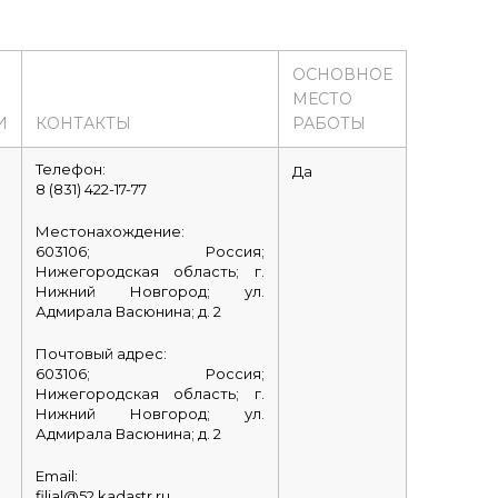
ОСНОВНОЕ
МЕСТО
И
КОНТАКТЫ
РАБОТЫ
Телефон:
Да
8 (831) 422-17-77
Местонахождение:
603106; Россия;
Нижегородская область; г.
Нижний Новгород; ул.
Адмирала Васюнина; д. 2
Почтовый адрес:
603106; Россия;
Нижегородская область; г.
Нижний Новгород; ул.
Адмирала Васюнина; д. 2
Email:
filial@52.kadastr.ru​