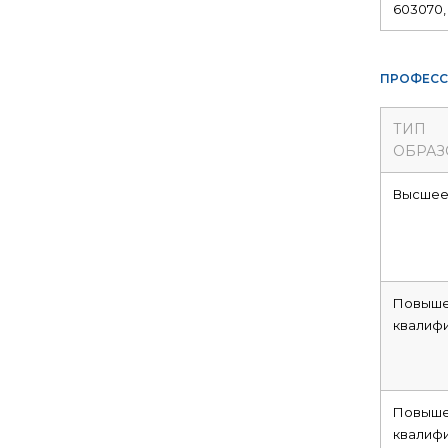
603070, 
ПРОФЕСС
ТИП
ОБРАЗ
Высше
Повыше
квалиф
Повыше
квалиф