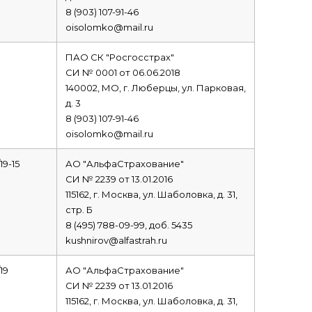
8 (903) 107-91-46
oisolomko@mail.ru
ПАО СК "Росгосстрах"
СИ № 0001 от 06.06.2018
140002, МО, г. Люберцы, ул. Парковая,
д. 3
8 (903) 107-91-46
oisolomko@mail.ru
19-15
АО "АльфаСтрахование"
СИ № 2239 от 13.01.2016
115162, г. Москва, ул. Шаболовка, д. 31,
стр. Б
8 (495) 788-09-99, доб. 5435
kushnirov@alfastrah.ru
19
АО "АльфаСтрахование"
СИ № 2239 от 13.01.2016
115162, г. Москва, ул. Шаболовка, д. 31,