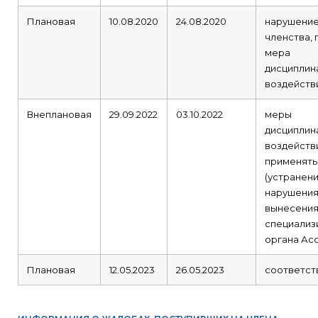
Плановая
10.08.2020
24.08.2020
нарушение
членства,
мера
дисциплин
воздейств
Внеплановая
29.09.2022
03.10.2022
меры
дисциплин
воздейств
применять
(устранен
нарушения
вынесения
специализ
органа Ас
Плановая
12.05.2023
26.05.2023
соответст