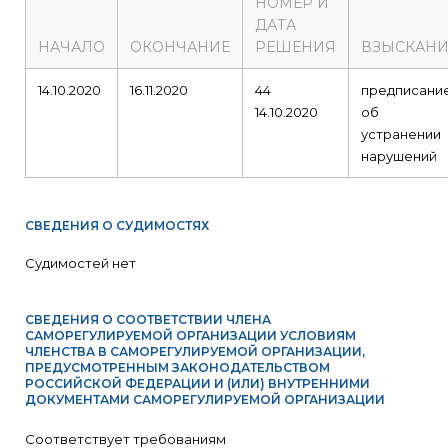
НОМЕР И
ДАТА
НАЧАЛО
ОКОНЧАНИЕ
РЕШЕНИЯ
ВЗЫСКАНИ
14.10.2020
16.11.2020
44
предписани
14.10.2020
об
устранении
нарушений
СВЕДЕНИЯ О СУДИМОСТЯХ
Судимостей нет
СВЕДЕНИЯ О СООТВЕТСТВИИ ЧЛЕНА
САМОРЕГУЛИРУЕМОЙ ОРГАНИЗАЦИИ УСЛОВИЯМ
ЧЛЕНСТВА В САМОРЕГУЛИРУЕМОЙ ОРГАНИЗАЦИИ,
ПРЕДУСМОТРЕННЫМ ЗАКОНОДАТЕЛЬСТВОМ
РОССИЙСКОЙ ФЕДЕРАЦИИ И (ИЛИ) ВНУТРЕННИМИ
ДОКУМЕНТАМИ САМОРЕГУЛИРУЕМОЙ ОРГАНИЗАЦИИ
Соответствует требованиям