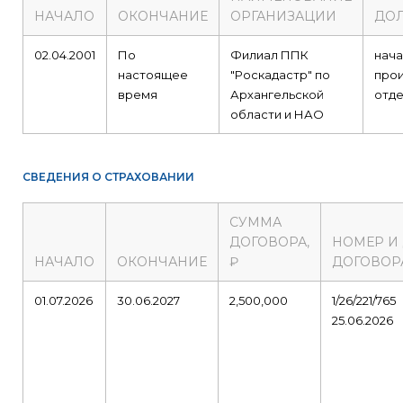
НАЧАЛО
ОКОНЧАНИЕ
ОРГАНИЗАЦИИ
ДО
02.04.2001
По
Филиал ППК
нача
настоящее
"Роскадастр" по
про
время
Архангельской
отде
области и НАО
СВЕДЕНИЯ О СТРАХОВАНИИ
СУММА
ДОГОВОРА,
НОМЕР И
НАЧАЛО
ОКОНЧАНИЕ
₽
ДОГОВОР
01.07.2026
30.06.2027
2,500,000
1/26/221/765
25.06.2026