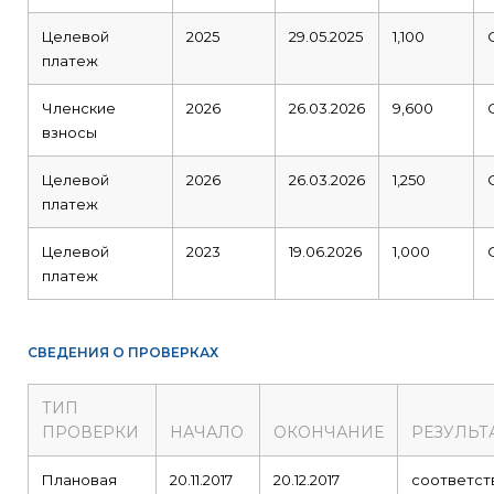
Целевой
2025
29.05.2025
1,100
платеж
Членские
2026
26.03.2026
9,600
взносы
Целевой
2026
26.03.2026
1,250
платеж
Целевой
2023
19.06.2026
1,000
платеж
СВЕДЕНИЯ О ПРОВЕРКАХ
ТИП
ПРОВЕРКИ
НАЧАЛО
ОКОНЧАНИЕ
РЕЗУЛЬТ
Плановая
20.11.2017
20.12.2017
соответст