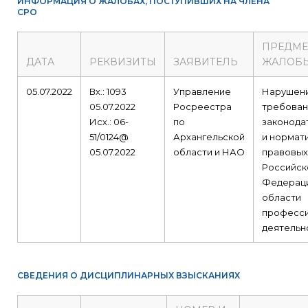
ИНФОРМАЦИЯ О ЖАЛОБАХ, ПОСТУПИВШИХ НА ЧЛЕНА
СРО
ПРЕДМЕ
ДАТА
РЕКВИЗИТЫ
ЗАЯВИТЕЛЬ
ЖАЛОБ
05.07.2022
Вх.: 1093
Управление
Нарушен
05.07.2022
Росреестра
требован
Исх.: 06-
по
законода
51/0124@
Архангельской
и нормат
05.07.2022
области и НАО
правовых
Российск
Федераци
области
професс
деятельн
СВЕДЕНИЯ О ДИСЦИПЛИНАРНЫХ ВЗЫСКАНИЯХ