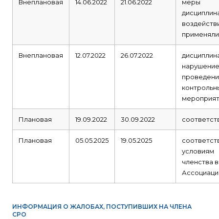
Внеплановая
14.06.2022
21.06.2022
меры
дисциплин
воздейств
применяли
Внеплановая
12.07.2022
26.07.2022
дисциплин
нарушение
проведени
контрольн
мероприя
Плановая
19.09.2022
30.09.2022
соответст
Плановая
05.05.2025
19.05.2025
соответст
условиям
членства в
Ассоциаци
ИНФОРМАЦИЯ О ЖАЛОБАХ, ПОСТУПИВШИХ НА ЧЛЕНА
СРО