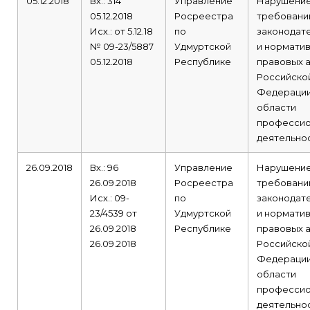
05.12.2018
Вх.: 314
Управление
Нарушени
05.12.2018
Росреестра
требовани
Исх.: от 5.12.18
по
законодат
№ 09-23/5887
Удмуртской
и норматив
05.12.2018
Республике
правовых 
Российско
Федерации
области
профессио
деятельнос
26.09.2018
Вх.: 96
Управление
Нарушени
26.09.2018
Росреестра
требовани
Исх.: 09-
по
законодат
23/4539 от
Удмуртской
и норматив
26.09.2018
Республике
правовых 
26.09.2018
Российско
Федерации
области
профессио
деятельнос