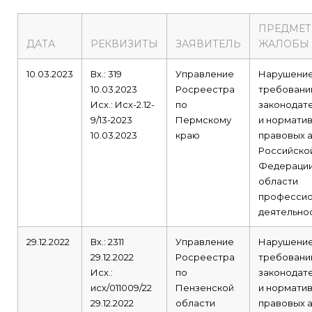
ПРЕДМЕТ
ДАТА
РЕКВИЗИТЫ
ЗАЯВИТЕЛЬ
ЖАЛОБЫ
10.03.2023
Вх.: 319
Управление
Нарушени
10.03.2023
Росреестра
требовани
Исх.: Исх-2.12-
по
законодат
9/13-2023
Пермскому
и норматив
10.03.2023
краю
правовых 
Российско
Федерации
области
профессио
деятельнос
29.12.2022
Вх.: 2311
Управление
Нарушени
29.12.2022
Росреестра
требовани
Исх.:
по
законодат
исх/011009/22
Пензенской
и норматив
29.12.2022
области
правовых 