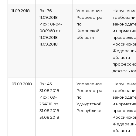
11.09.2018
Вх.: 76
Управление
Нарушени
11.09.2018
Рсореестра
требовани
Исх.: 01-04-
по
законодат
08/1968 от
Кировской
и норматив
11.09.2018
области
правовых 
11.09.2018
Российско
Федерации
области
профессио
деятельнос
07.09.2018
Вх.: 45
Управление
Нарушени
31.08.2018
Росреестра
требовани
Исх.: 09-
по
законодат
23/4110 от
Удмуртской
и норматив
31.08.2018
Республике
правовых 
31.08.2018
Российско
Федерации
области