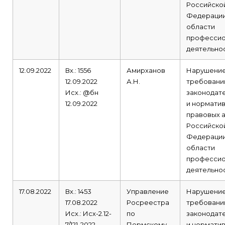
Российско
Федерации
области
профессио
деятельнос
12.09.2022
Вх.: 1556
Амирханов
Нарушени
12.09.2022
А.Н.
требовани
Исх.: @бн
законодат
12.09.2022
и норматив
правовых 
Российско
Федерации
области
профессио
деятельнос
17.08.2022
Вх.: 1453
Управление
Нарушени
17.08.2022
Росреестра
требовани
Исх.: Исх-2.12-
по
законодат
7/121-2022
Пермскому
и норматив