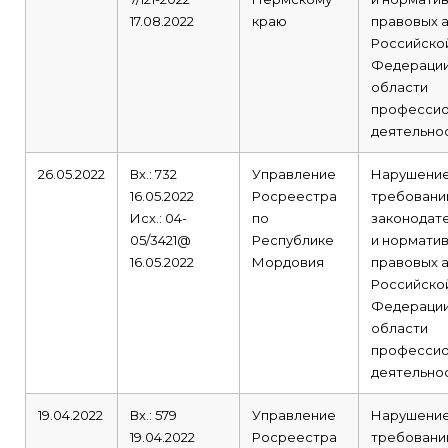
17.08.2022
краю
правовых 
Российско
Федерации
области
профессио
деятельнос
26.05.2022
Вх.: 732
Управление
Нарушени
16.05.2022
Росреестра
требовани
Исх.: 04-
по
законодат
05/3421@
Республике
и норматив
16.05.2022
Мордовия
правовых 
Российско
Федерации
области
профессио
деятельнос
19.04.2022
Вх.: 579
Управление
Нарушени
19.04.2022
Росреестра
требовани