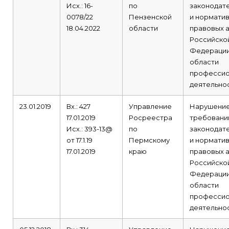
Исх.: 16-
по
законодат
0078/22
Пензенской
и норматив
18.04.2022
области
правовых 
Российско
Федерации
области
профессио
деятельнос
23.01.2019
Вх.: 427
Управление
Нарушени
17.01.2019
Росреестра
требовани
Исх.: 393-13@
по
законодат
от 17.1.19
Пермскому
и норматив
17.01.2019
краю
правовых 
Российско
Федерации
области
профессио
деятельнос