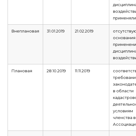
дисциплин
воздейств
применяли
Внеплановая
31.01.2019
21.02.2019
отсутству
основания
применени
дисциплин
воздейств
Плановая
28.10.2019
11.11.2019
соответст
требован
законодат
в области
кадастров
деятельно
условиям
членства в
Ассоциаци