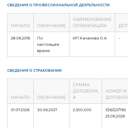
СВЕДЕНИЯ О ПРОФЕССИОНАЛЬНОЙ ДЕЯТЕЛЬНОСТИ
НАИМЕНОВАНИЕ
НАЧАЛО
ОКОНЧАНИЕ
ОРГАНИЗАЦИИ
ДО
28.06.2016
По
ИП Качанова О.А.
-
настоящее
время
СВЕДЕНИЯ О СТРАХОВАНИИ
СУММА
ДОГОВОРА,
НОМЕР И
НАЧАЛО
ОКОНЧАНИЕ
₽
ДОГОВОР
01.07.2026
30.06.2027
2,500,000
1/26/221/765
25.06.2026