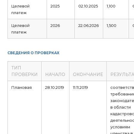
Целевой
2025
02.10.2025
1,100
платеж
Целевой
2026
22.06.2026
1,500
платеж
СВЕДЕНИЯ О ПРОВЕРКАХ
ТИП
ПРОВЕРКИ
НАЧАЛО
ОКОНЧАНИЕ
РЕЗУЛЬТ
Плановая
28.10.2019
11.11.2019
соответст
требовани
законодате
в области
кадастров
деятельнос
условиям
членства в