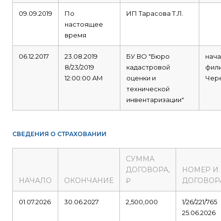
09.09.2019
По
ИП Тарасова Т.Л.
настоящее
время
06.12.2017
23.08.2019
БУ ВО "Бюро
нача
8/23/2019
кадастровой
фили
12:00:00 AM
оценки и
Чер
технической
инвентаризации"
СВЕДЕНИЯ О СТРАХОВАНИИ
СУММА
ДОГОВОРА,
НОМЕР И
НАЧАЛО
ОКОНЧАНИЕ
₽
ДОГОВОР
01.07.2026
30.06.2027
2,500,000
1/26/221/765
25.06.2026