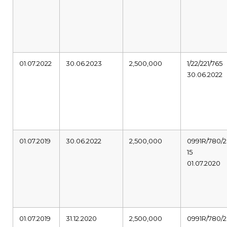
01.07.2022
30.06.2023
2,500,000
1/22/221/765
30.06.2022
01.07.2019
30.06.2022
2,500,000
0991R/780/2
15
01.07.2020
01.07.2019
31.12.2020
2,500,000
0991R/780/2