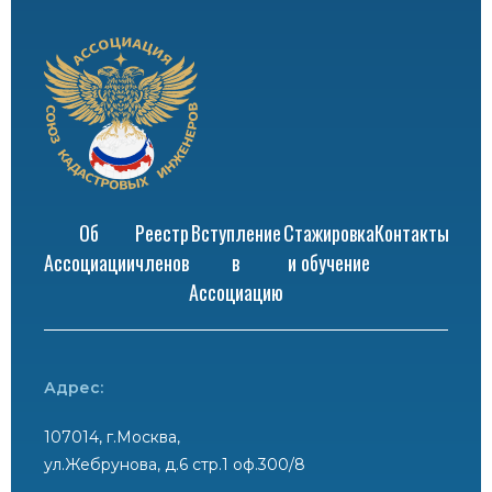
Об
Реестр
Вступление
Стажировка
Контакты
Ассоциации
членов
в
и обучение
Ассоциацию
Адрес:
107014, г.Москва,
ул.Жебрунова, д.6 стр.1 оф.300/8