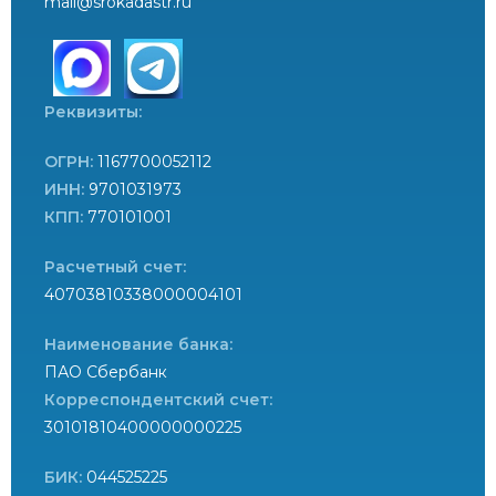
mail@srokadastr.ru
Реквизиты:
ОГРН:
1167700052112
ИНН:
9701031973
КПП:
770101001
Расчетный счет:
40703810338000004101
Наименование банка:
ПАО Сбербанк
Корреспондентский счет:
30101810400000000225
БИК:
044525225