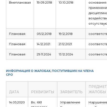
Внеплановая
19.09.2018
10.10.2018
основания
применени
дисциплин
воздейств
отсутству
Плановая
05.12.2018
19.12.2018
соответст
Плановая
14.12.2021
21.12.2021
соответст
Плановая
29.11.2024
13.12.2024
соответст
ИНФОРМАЦИЯ О ЖАЛОБАХ, ПОСТУПИВШИХ НА ЧЛЕНА
СРО
ПРЕДМЕТ
ДАТА
РЕКВИЗИТЫ
ЗАЯВИТЕЛЬ
ЖАЛОБЫ
14.05.2020
Вх.: 661
Управление
Нарушени