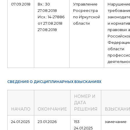
07.09.2018
Вх.: 30
Управление
Нарушени
27.08.2018
Росреестра
требовани
Исх.: 14-27886
по Иркутской
законодат
от 27.08.2018
области
и норматив
27.08.2018
правовых 
Российско
Федерации
области
профессио
деятельнос
СВЕДЕНИЯ О ДИСЦИПЛИНАРНЫХ ВЗЫСКАНИЯХ
НОМЕР И
ДАТА
НАЧАЛО
ОКОНЧАНИЕ
РЕШЕНИЯ
ВЗЫСКАНИ
24.01.2025
23.01.2026
153
замечание
24.01.2025