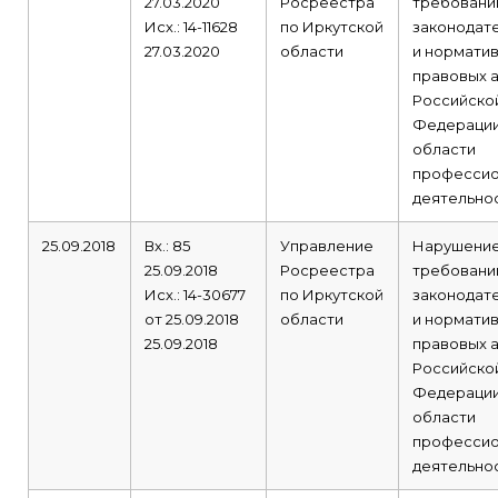
27.03.2020
Росреестра
требовани
Исх.: 14-11628
по Иркутской
законодат
27.03.2020
области
и норматив
правовых 
Российско
Федерации
области
профессио
деятельнос
25.09.2018
Вх.: 85
Управление
Нарушени
25.09.2018
Росреестра
требовани
Исх.: 14-30677
по Иркутской
законодат
от 25.09.2018
области
и норматив
25.09.2018
правовых 
Российско
Федерации
области
профессио
деятельнос