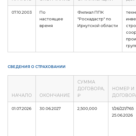
07.10.2003
По
Филиал ППК
техн
настоящее
"Роскадастр" по
инве
время
Иркутской области
стро
соо
прои
груп
СВЕДЕНИЯ О СТРАХОВАНИИ
СУММА
ДОГОВОРА,
НОМЕР И
НАЧАЛО
ОКОНЧАНИЕ
₽
ДОГОВОР
01.07.2026
30.06.2027
2,500,000
1/26/221/765
25.06.2026