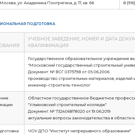
г. Москва, ул. Академика Понтрягина, д. 17, кв. 66
8 (916
ИОНАЛЬНАЯ ПОДГОТОВКА
УЧЕБНОЕ ЗАВЕДЕНИЕ, НОМЕР И ДАТА ДОКУ
ОВАНИЯ
КВАЛИФИКАЦИЯ
е
Государственное образовательное учреждение в
"Московский государственный строительный унив
Документ: № ВСГ 0375798 от 05.06.2006
производство строительных материалов, изделий 
инженер-строитель-технолог
ние
Областное государственное бюджетное професс
икации
"Ульяновский строительный колледж"
Документ: № 732406878020 от 19.06.2019
актуальные вопросы законодательства в области к
дготовка
ЧОУ ДПО "Институт непрерывного образования"