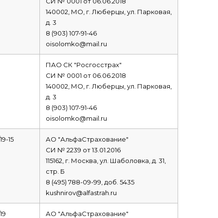
СИ № 0001 от 06.06.2018
140002, МО, г. Люберцы, ул. Парковая,
д. 3
8 (903) 107-91-46
oisolomko@mail.ru
ПАО СК "Росгосстрах"
СИ № 0001 от 06.06.2018
140002, МО, г. Люберцы, ул. Парковая,
д. 3
8 (903) 107-91-46
oisolomko@mail.ru
19-15
АО "АльфаСтрахование"
СИ № 2239 от 13.01.2016
115162, г. Москва, ул. Шаболовка, д. 31,
стр. Б
8 (495) 788-09-99, доб. 5435
kushnirov@alfastrah.ru
19
АО "АльфаСтрахование"