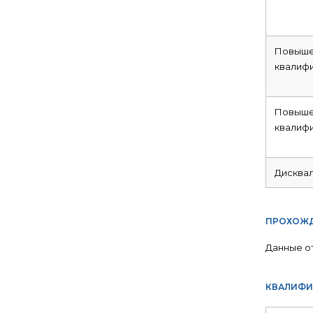
Повыше
квалиф
Повыше
квалиф
Дисква
ПРОХОЖД
Данные о
КВАЛИФИ