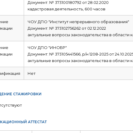
Документ: № 373100180792 от 28.02.2020
кадастровая деятельность, 600 часов
ние
ЧОУ ДПО "Институт непрерывного образования"
икации
Документ: № 373102756262 от 02.12.2022
актуальные вопросы законодательства в области к
ние
ЧОУ ДПО "ИНОБР"
икации
Документ: № 373105441566, р/н 1208-2025 от 24.10.202
актуальные вопросы законодательства в области к
лификация
Нет
ЕНИЕ СТАЖИРОВКИ
тсутствуют
КАЦИОННЫЙ АТТЕСТАТ