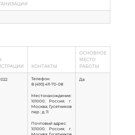
ГАНИЗАЦИИ
ОСНОВНОЕ
А
МЕСТО
ИСТРАЦИИ
КОНТАКТЫ
РАБОТЫ
Телефон:
.2022
Да
8 (495) 411-70-08
Местонахождение:
101000; Россия; г.
Москва; Гусятников
пер.; д. 11
Почтовый адрес:
101000; Россия; г.
Москва; Гусятников