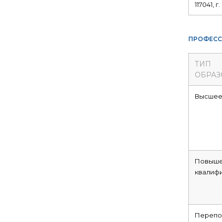
117041, 
ПРОФЕСС
ТИП
ОБРАЗ
Высше
Повыше
квалиф
Перепо