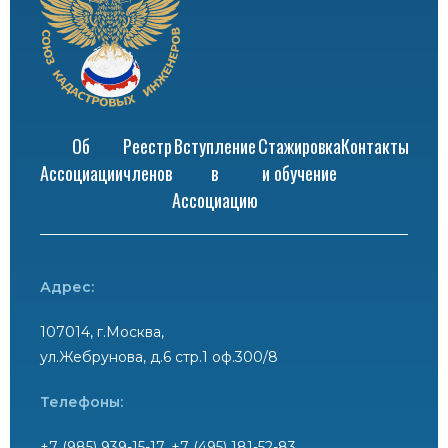
Об
Реестр
Вступление
Стажировка
Контакты
Ассоциации
членов
в
и обучение
Ассоциацию
Адрес:
107014, г.Москва,
ул.Жебрунова, д.6 стр.1 оф.300/8
Телефоны:
+7 (985) 939-15-17, +7 (495) 181-52-83