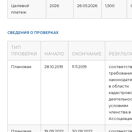
Целевой
2026
26.05.2026
1,500
платеж
СВЕДЕНИЯ О ПРОВЕРКАХ
ТИП
ПРОВЕРКИ
НАЧАЛО
ОКОНЧАНИЕ
РЕЗУЛЬТ
Плановая
28.10.2019
11.11.2019
соответст
требовани
законодате
в области
кадастров
деятельнос
условиям
членства в
Ассоциаци
Плановая
19.09.2022
30.09.2022
соответст