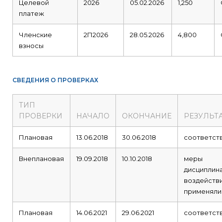
Целевой
2026
05.02.2026
1,250
платеж
Членские
2П2026
28.05.2026
4,800
взносы
СВЕДЕНИЯ О ПРОВЕРКАХ
ТИП
ПРОВЕРКИ
НАЧАЛО
ОКОНЧАНИЕ
РЕЗУЛЬТ
Плановая
13.06.2018
30.06.2018
соответст
Внеплановая
19.09.2018
10.10.2018
меры
дисциплин
воздейств
применяли
Плановая
14.06.2021
29.06.2021
соответст