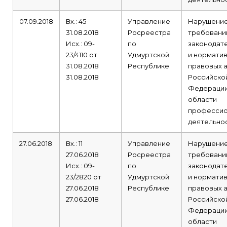
07.09.2018
Вх.: 45
Управление
Нарушени
31.08.2018
Росреестра
требовани
Исх.: 09-
по
законодат
23/4110 от
Удмуртской
и норматив
31.08.2018
Республике
правовых 
31.08.2018
Российско
Федерации
области
профессио
деятельнос
27.06.2018
Вх.: 11
Управление
Нарушени
27.06.2018
Росреестра
требовани
Исх.: 09-
по
законодат
23/2820 от
Удмуртской
и норматив
27.06.2018
Республике
правовых 
27.06.2018
Российско
Федерации
области