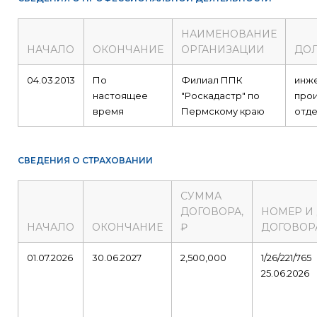
НАИМЕНОВАНИЕ
НАЧАЛО
ОКОНЧАНИЕ
ОРГАНИЗАЦИИ
ДО
04.03.2013
По
Филиал ППК
инж
настоящее
"Роскадастр" по
про
время
Пермскому краю
отд
СВЕДЕНИЯ О СТРАХОВАНИИ
СУММА
ДОГОВОРА,
НОМЕР И
НАЧАЛО
ОКОНЧАНИЕ
₽
ДОГОВОР
01.07.2026
30.06.2027
2,500,000
1/26/221/765
25.06.2026