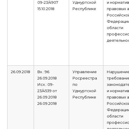
09-23/4907
Удмуртской
и норматив
15.10.2018
Республике
правовых 
Российско
Федерации
области
профессио
деятельнос
26.09.2018
Вх.: 96
Управление
Нарушени
26.09.2018
Росреестра
требовани
Исх.: 09-
по
законодат
23/4539 от
Удмуртской
и норматив
26.09.2018
Республике
правовых 
26.09.2018
Российско
Федерации
области
профессио
деятельнос