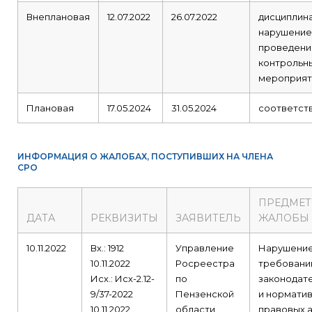
Внеплановая
12.07.2022
26.07.2022
дисциплин
нарушение
проведени
контрольн
мероприят
Плановая
17.05.2024
31.05.2024
соответст
ИНФОРМАЦИЯ О ЖАЛОБАХ, ПОСТУПИВШИХ НА ЧЛЕНА
СРО
ПРЕДМЕТ
ДАТА
РЕКВИЗИТЫ
ЗАЯВИТЕЛЬ
ЖАЛОБЫ
10.11.2022
Вх.: 1912
Управление
Нарушени
10.11.2022
Росреестра
требовани
Исх.: Исх-2.12-
по
законодат
9/37-2022
Пензенской
и норматив
10.11.2022
области
правовых 