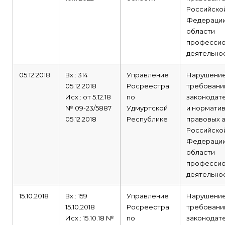
Российско
Федерации
области
профессио
деятельнос
05.12.2018
Вх.: 314
Управление
Нарушени
05.12.2018
Росреестра
требовани
Исх.: от 5.12.18
по
законодат
№ 09-23/5887
Удмуртской
и норматив
05.12.2018
Республике
правовых 
Российско
Федерации
области
профессио
деятельнос
15.10.2018
Вх.: 159
Управление
Нарушени
15.10.2018
Росреестра
требовани
Исх.: 15.10.18 №
по
законодат