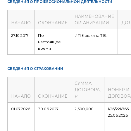
СВЕДЕНИЯ О ПРОФЕССИОНАЛЬНОЙ ДЕЯТЕЛЬНОСТИ
НАИМЕНОВАНИЕ
НАЧАЛО
ОКОНЧАНИЕ
ОРГАНИЗАЦИИ
ДО
27.10.2017
По
ИП Кошкина Т.В.
-
настоящее
время
СВЕДЕНИЯ О СТРАХОВАНИИ
СУММА
ДОГОВОРА,
НОМЕР И
НАЧАЛО
ОКОНЧАНИЕ
₽
ДОГОВОР
01.07.2026
30.06.2027
2,500,000
1/26/221/765
25.06.2026