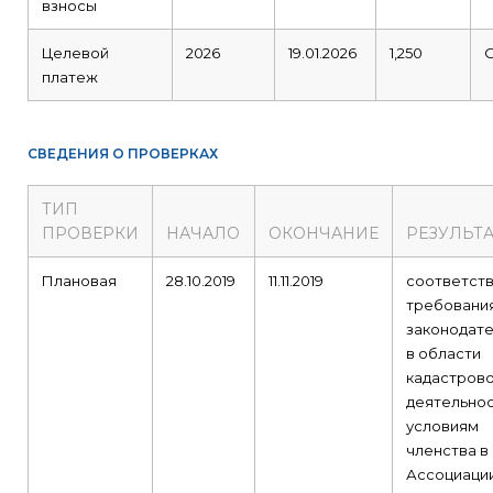
взносы
Целевой
2026
19.01.2026
1,250
платеж
СВЕДЕНИЯ О ПРОВЕРКАХ
ТИП
ПРОВЕРКИ
НАЧАЛО
ОКОНЧАНИЕ
РЕЗУЛЬТ
Плановая
28.10.2019
11.11.2019
соответст
требовани
законодате
в области
кадастров
деятельнос
условиям
членства в
Ассоциаци