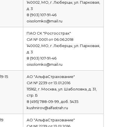
140002, МО, г. Люберцы, ул. Парковая,
д. 3
8 (903) 107-91-46
oisolomko@mail.ru
ПАО СК "Росгосстрах"
СИ № 0001 от 06.06.2018
140002, МО, г. Люберцы, ул. Парковая,
д. 3
8 (903) 107-91-46
oisolomko@mail.ru
19-15
АО "АльфаСтрахование"
СИ № 2239 от 13.01.2016
115162, г. Москва, ул. Шаболовка, д. 31,
стр. Б
8 (495) 788-09-99, доб. 5435
kushnirov@alfastrah.ru
19
АО "АльфаСтрахование"
СИ № 2239 от 13.01.2016