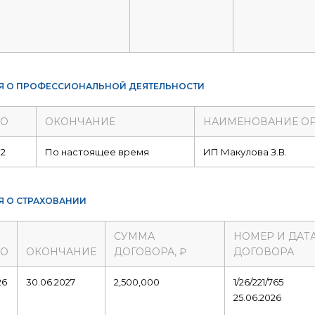
Я О ПРОФЕССИОНАЛЬНОЙ ДЕЯТЕЛЬНОСТИ
ЛО
ОКОНЧАНИЕ
НАИМЕНОВАНИЕ О
02
По настоящее время
ИП Макулова З.В.
Я О СТРАХОВАНИИ
СУММА
НОМЕР И ДАТ
ЛО
ОКОНЧАНИЕ
ДОГОВОРА, ₽
ДОГОВОРА
26
30.06.2027
2,500,000
1/26/221/765
25.06.2026