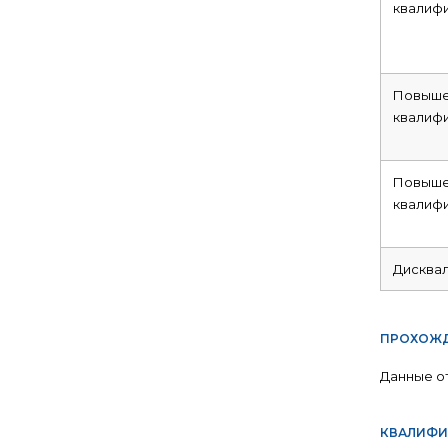
квалиф
Повыше
квалиф
Повыше
квалиф
Дисква
ПРОХОЖД
Данные о
КВАЛИФИ