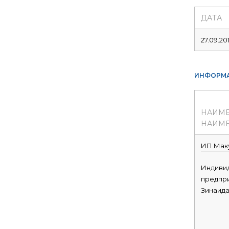
ДАТА
27.09.201
ИНФОРМА
НАИМ
НАИМЕ
ИП Маку
Индиви
предпр
Зинаида