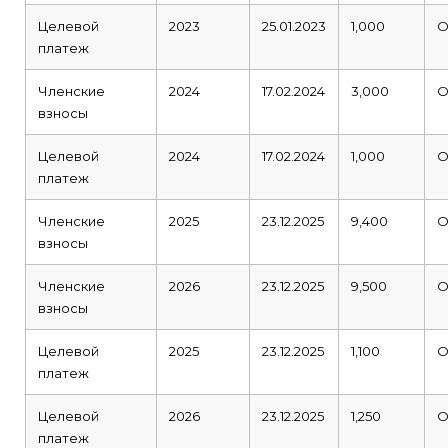
Целевой
2023
25.01.2023
1,000
О
платеж
Членские
2024
17.02.2024
3,000
О
взносы
Целевой
2024
17.02.2024
1,000
О
платеж
Членские
2025
23.12.2025
9,400
О
взносы
Членские
2026
23.12.2025
9,500
О
взносы
Целевой
2025
23.12.2025
1,100
О
платеж
Целевой
2026
23.12.2025
1,250
О
платеж