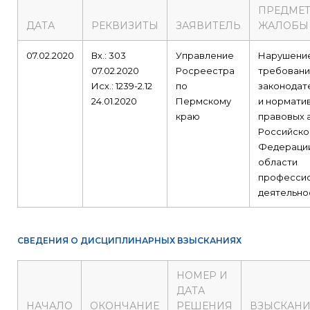
ПРЕДМЕ
ДАТА
РЕКВИЗИТЫ
ЗАЯВИТЕЛЬ
ЖАЛОБЫ
07.02.2020
Вх.: 303
Управление
Нарушени
07.02.2020
Росреестра
требовани
Исх.: 1239-2.12
по
законодат
24.01.2020
Пермскому
и нормати
краю
правовых 
Российско
Федерации
области
професси
деятельно
СВЕДЕНИЯ О ДИСЦИПЛИНАРНЫХ ВЗЫСКАНИЯХ
НОМЕР И
ДАТА
НАЧАЛО
ОКОНЧАНИЕ
РЕШЕНИЯ
ВЗЫСКАНИ