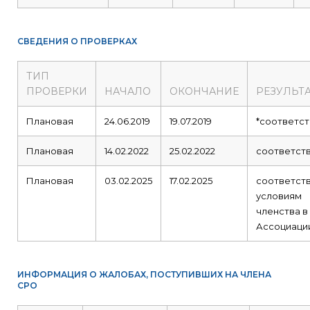
СВЕДЕНИЯ О ПРОВЕРКАХ
ТИП
ПРОВЕРКИ
НАЧАЛО
ОКОНЧАНИЕ
РЕЗУЛЬТ
Плановая
24.06.2019
19.07.2019
*соответст
Плановая
14.02.2022
25.02.2022
соответст
Плановая
03.02.2025
17.02.2025
соответст
условиям
членства в
Ассоциаци
ИНФОРМАЦИЯ О ЖАЛОБАХ, ПОСТУПИВШИХ НА ЧЛЕНА
СРО