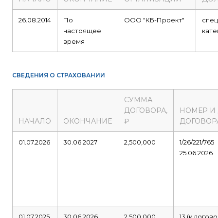
26.08.2014
По
ООО "КБ-Проект"
спец
настоящее
кате
время
СВЕДЕНИЯ О СТРАХОВАНИИ
СУММА
ДОГОВОРА,
НОМЕР И
НАЧАЛО
ОКОНЧАНИЕ
₽
ДОГОВОР
01.07.2026
30.06.2027
2,500,000
1/26/221/765
25.06.2026
01.07.2025
30.06.2026
2,500,000
13 (к догов