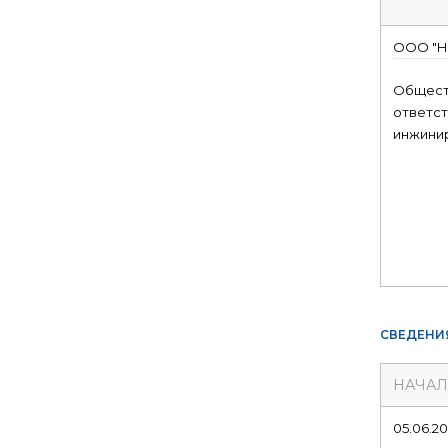
ООО "Н
Общест
ответст
инжинир
СВЕДЕНИ
НАЧА
05.06.2