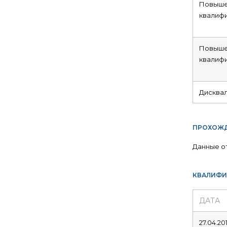
Повыше
квалиф
Повыше
квалиф
Дисква
ПРОХОЖД
Данные о
КВАЛИФИ
ДАТА
27.04.20