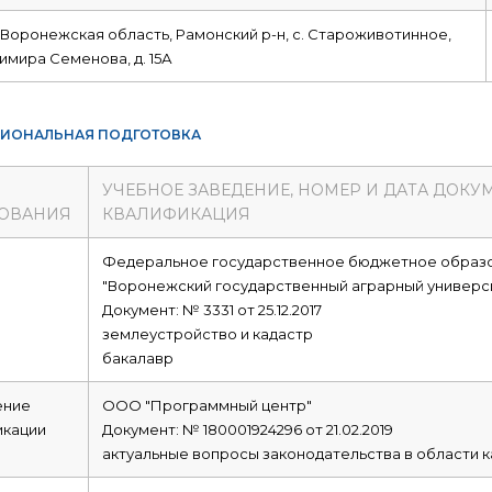
 Воронежская область, Рамонский р-н, с. Староживотинное,
димира Семенова, д. 15А
ИОНАЛЬНАЯ ПОДГОТОВКА
УЧЕБНОЕ ЗАВЕДЕНИЕ, НОМЕР И ДАТА ДОКУ
ОВАНИЯ
КВАЛИФИКАЦИЯ
е
Федеральное государственное бюджетное образ
"Воронежский государственный аграрный универси
Документ: № 3331 от 25.12.2017
землеустройство и кадастр
бакалавр
ние
ООО "Программный центр"
икации
Документ: № 180001924296 от 21.02.2019
актуальные вопросы законодательства в области к