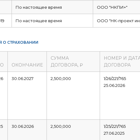
По настоящее время
ООО "НКПИ+"
19
По настоящее время
ООО "НК-проект ин
Я О СТРАХОВАНИИ
СУММА
НОМЕР И ДАТ
ЛО
ОКОНЧАНИЕ
ДОГОВОРА, ₽
ДОГОВОРА
26
30.06.2027
2,500,000
1/26/221/765
25.06.2026
25
30.06.2026
2,500,000
1/25/221/765
27.06.2025