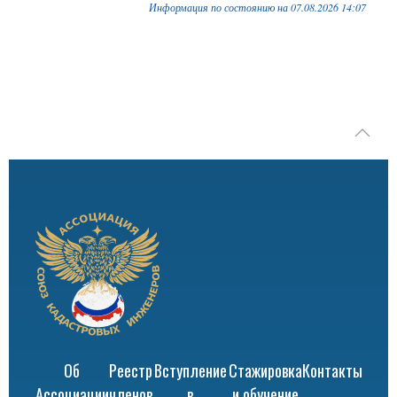
Информация по состоянию на 07.08.2026 14:07
Об
Реестр
Вступление
Стажировка
Контакты
Ассоциации
членов
в
и обучение