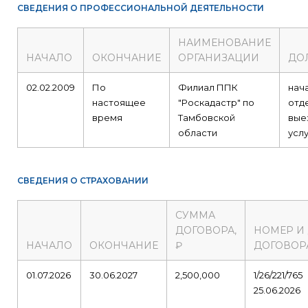
СВЕДЕНИЯ О ПРОФЕССИОНАЛЬНОЙ ДЕЯТЕЛЬНОСТИ
НАИМЕНОВАНИЕ
НАЧАЛО
ОКОНЧАНИЕ
ОРГАНИЗАЦИИ
ДО
02.02.2009
По
Филиал ППК
нач
настоящее
"Роскадастр" по
отд
время
Тамбовской
вые
области
услу
СВЕДЕНИЯ О СТРАХОВАНИИ
СУММА
ДОГОВОРА,
НОМЕР И
НАЧАЛО
ОКОНЧАНИЕ
₽
ДОГОВОР
01.07.2026
30.06.2027
2,500,000
1/26/221/765
25.06.2026