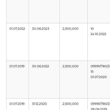
01.07.2022
30.06.2023
2,500,000
10
24.10.2022
01.07.2019
30.06.2022
2,500,000
0991R/780/2
15
01.07.2020
01.07.2019
31.12.2020
2,500,000
0991R/780/2
28.06.2019