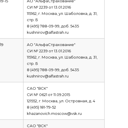
19-15
АО "АльфаСтрахование"
СИ № 2239 от 13.01.2016
115162, г. Москва, ул. Шаболовка, д. 31,
стр. Б
8 (495) 788-09-99, доб. 5435
kushnirov@alfastrah.ru
19
АО "АльфаСтрахование"
СИ № 2239 от 13.01.2016
115162, г. Москва, ул. Шаболовка, д. 31,
стр. Б
8 (495) 788-09-99, доб. 5435
kushnirov@alfastrah.ru
САО "ВСК"
СИ № 0621 от 11.09.2015
121552, г. Москва, ул. Островная, д. 4
8 (495) 181-79-52
khazanovich.moscow@vsk.ru
САО "ВСК"