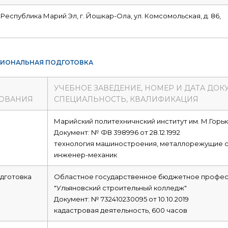
 Республика Марий Эл, г. Йошкар-Ола, ул. Комсомольская, д. 86,
ИОНАЛЬНАЯ ПОДГОТОВКА
УЧЕБНОЕ ЗАВЕДЕНИЕ, НОМЕР И ДАТА ДОК
ОВАНИЯ
СПЕЦИАЛЬНОСТЬ, КВАЛИФИКАЦИЯ
е
Марийский политехничнский институт им. М.Горь
Документ: № ФВ 398996 от 28.12.1992
технология машиностроения, металлорежущие с
инженер-механик
дготовка
Областное государственное бюджетное профес
"Ульяновский строительный колледж"
Документ: № 732410230095 от 10.10.2019
кадастровая деятельность, 600 часов