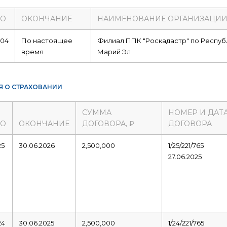
ЛО
ОКОНЧАНИЕ
НАИМЕНОВАНИЕ ОРГАНИЗАЦИ
004
По настоящее
Филиал ППК "Роскадастр" по Респуб
время
Марий Эл
Я О СТРАХОВАНИИ
СУММА
НОМЕР И ДАТ
ЛО
ОКОНЧАНИЕ
ДОГОВОРА, ₽
ДОГОВОРА
25
30.06.2026
2,500,000
1/25/221/765
27.06.2025
24
30.06.2025
2,500,000
1/24/221/765