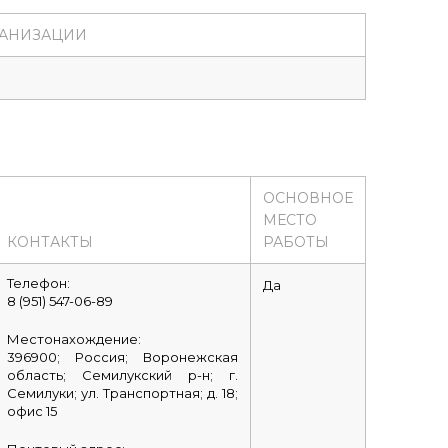
ГАНИЗАЦИИ
ОСНОВНОЕ
МЕСТО
КОНТАКТЫ
РАБОТЫ
Телефон:
Да
8 (951) 547-06-89
Местонахождение:
396900; Россия; Воронежская
область; Семилукский р-н; г.
Семилуки; ул. Транспортная; д. 18;
офис 15