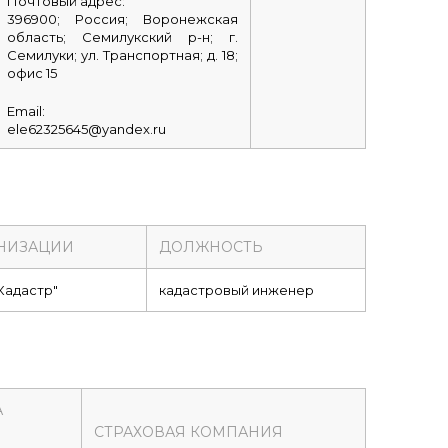
Почтовый адрес:
396900; Россия; Воронежская
область; Семилукский р-н; г.
Семилуки; ул. Транспортная; д. 18;
офис 15
Email:
ele62325645@yandex.ru
НИЗАЦИИ
ДОЛЖНОСТЬ
Кадастр"
кадастровый инженер
А
СТРАХОВАЯ КОМПАНИЯ