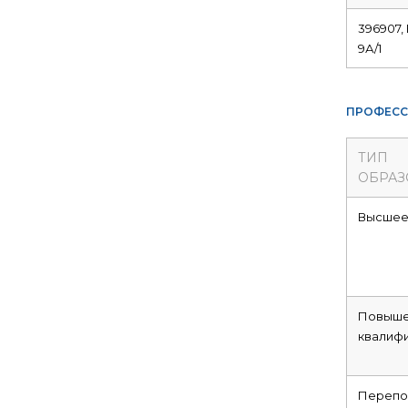
396907,
9А/1
ПРОФЕСС
ТИП
ОБРАЗ
Высше
Повыше
квалиф
Перепо