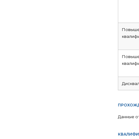
Повыше
квалиф
Повыше
квалиф
Дисква
ПРОХОЖД
Данные о
КВАЛИФИ