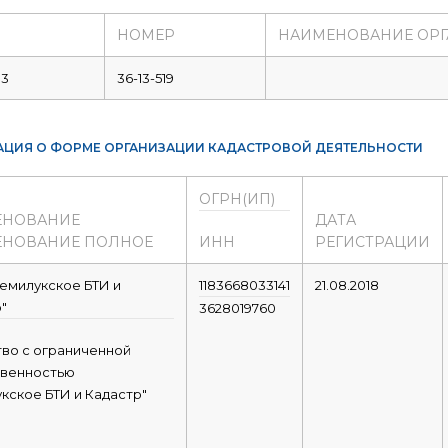
НОМЕР
НАИМЕНОВАНИЕ ОР
13
36-13-519
ЦИЯ О ФОРМЕ ОРГАНИЗАЦИИ КАДАСТРОВОЙ ДЕЯТЕЛЬНОСТИ
ОГРН(ИП)
ЕНОВАНИЕ
ДАТА
НОВАНИЕ ПОЛНОЕ
ИНН
РЕГИСТРАЦИИ
емилукское БТИ и
1183668033141
21.08.2018
"
3628019760
во с ограниченной
твенностью
кское БТИ и Кадастр"