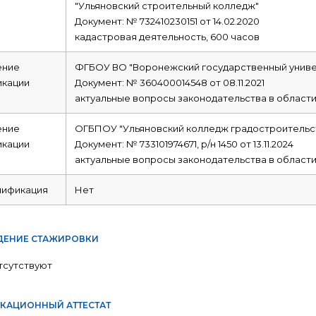
"Ульяновский строительный колледж"
Документ: № 732410230151 от 14.02.2020
кадастровая деятельность, 600 часов
ние
ФГБОУ ВО "Воронежский государственный униве
икации
Документ: № 360400014548 от 08.11.2021
актуальные вопросы законодательства в области
ние
ОГБПОУ "Ульяновский колледж градостроительст
икации
Документ: № 733101974671, р/н 1450 от 13.11.2024
актуальные вопросы законодательства в области
лификация
Нет
ЕНИЕ СТАЖИРОВКИ
тсутствуют
КАЦИОННЫЙ АТТЕСТАТ