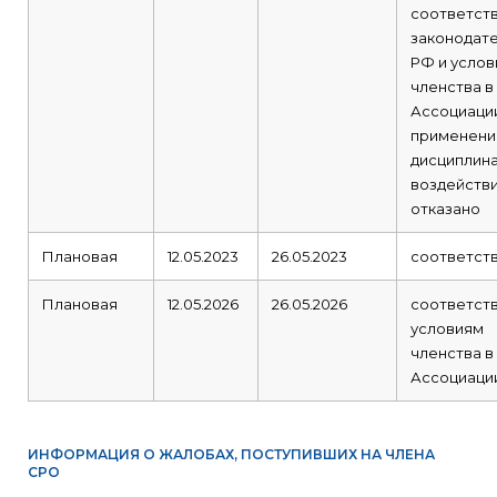
соответст
законодат
РФ и усло
членства в
Ассоциации
применени
дисциплин
воздейств
отказано
Плановая
12.05.2023
26.05.2023
соответст
Плановая
12.05.2026
26.05.2026
соответст
условиям
членства в
Ассоциаци
ИНФОРМАЦИЯ О ЖАЛОБАХ, ПОСТУПИВШИХ НА ЧЛЕНА
СРО