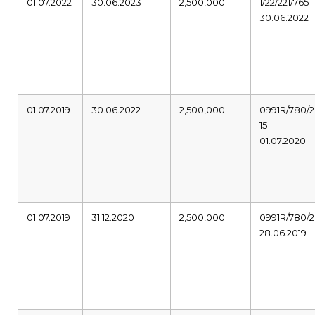
01.07.2022
30.06.2023
2,500,000
1/22/221/765
30.06.2022
01.07.2019
30.06.2022
2,500,000
0991R/780/2
15
01.07.2020
01.07.2019
31.12.2020
2,500,000
0991R/780/2
28.06.2019