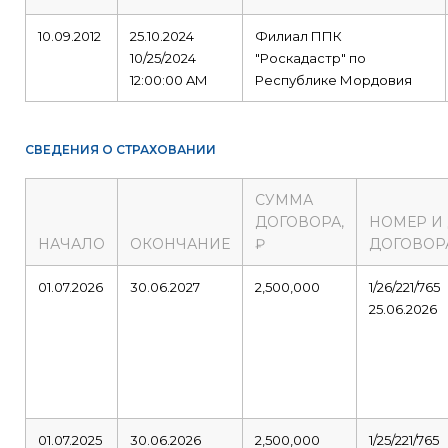
10.09.2012
25.10.2024
Филиал ППК
10/25/2024
"Роскадастр" по
12:00:00 AM
Республике Мордовия
СВЕДЕНИЯ О СТРАХОВАНИИ
СУММА
ДОГОВОРА,
НОМЕР И
НАЧАЛО
ОКОНЧАНИЕ
₽
ДОГОВОР
01.07.2026
30.06.2027
2,500,000
1/26/221/765
25.06.2026
01.07.2025
30.06.2026
2,500,000
1/25/221/765