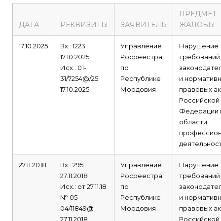
ПРЕДМЕТ
ДАТА
РЕКВИЗИТЫ
ЗАЯВИТЕЛЬ
ЖАЛОБЫ
17.10.2025
Вх.: 1223
Управление
Нарушение
17.10.2025
Росреестра
требований
Исх.: 01-
по
законодате
31/7254@/25
Республике
и нормативн
17.10.2025
Мордовия
правовых а
Российской
Федерации 
области
профессион
деятельност
27.11.2018
Вх.: 295
Управление
Нарушение
27.11.2018
Росреестра
требований
Исх.: от 27.11.18
по
законодате
№ 05-
Республике
и нормативн
04/11849@
Мордовия
правовых а
27.11.2018
Российской