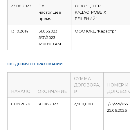
23.08.2023
По
ООО "ЦЕНТР
настоящее
КАДАСТРОВЫХ
время
РЕШЕНИЙ"
13.10.2014
31.05.2023
ООО ЮКЦ "Кадастр"
5/31/2023
12:00:00 AM
СВЕДЕНИЯ О СТРАХОВАНИИ
СУММА
ДОГОВОРА,
НОМЕР И
НАЧАЛО
ОКОНЧАНИЕ
₽
ДОГОВОР
01.07.2026
30.06.2027
2,500,000
1/26/221/765
25.06.2026