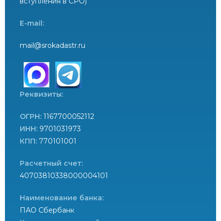
вступления в СРО)
E-mail:
mail@srokadastr.ru
Реквизиты:
ОГРН:
1167700052112
ИНН:
9701031973
КПП:
770101001
Расчетный счет:
40703810338000004101
Наименование банка:
ПАО Сбербанк