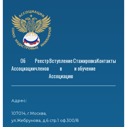
Об
Реестр
Вступление
Стажировка
Контакты
Ассоциации
членов
в
и обучение
Ассоциацию
Адрес:
107014, г.Москва,
ул.Жебрунова, д.6 стр.1 оф.300/8