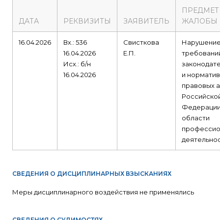
ПРЕДМЕТ
ДАТА
РЕКВИЗИТЫ
ЗАЯВИТЕЛЬ
ЖАЛОБЫ
16.04.2026
Вх.: 536
Свисткова
Нарушени
16.04.2026
Е.П.
требовани
Исх.: б/н
законодат
16.04.2026
и норматив
правовых а
Российско
Федерации
области
профессио
деятельнос
СВЕДЕНИЯ О ДИСЦИПЛИНАРНЫХ ВЗЫСКАНИЯХ
Меры дисциплинарного воздействия не применялись
СВЕДЕНИЯ О СУДИМОСТЯХ