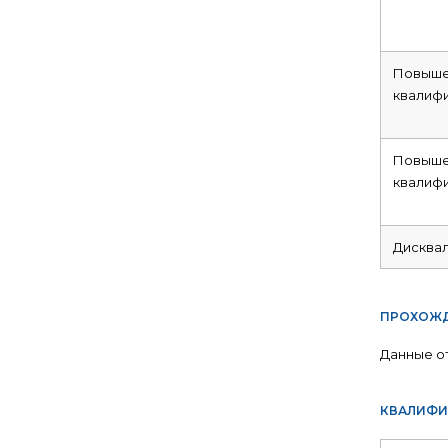
Повыше
квалиф
Повыше
квалиф
Дисква
ПРОХОЖД
Данные о
КВАЛИФИ