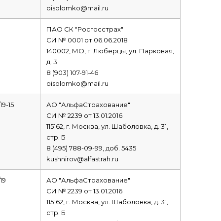
oisolomko@mail.ru
ПАО СК "Росгосстрах"
СИ № 0001 от 06.06.2018
140002, МО, г. Люберцы, ул. Парковая,
д. 3
8 (903) 107-91-46
oisolomko@mail.ru
19-15
АО "АльфаСтрахование"
СИ № 2239 от 13.01.2016
115162, г. Москва, ул. Шаболовка, д. 31,
стр. Б
8 (495) 788-09-99, доб. 5435
kushnirov@alfastrah.ru
19
АО "АльфаСтрахование"
СИ № 2239 от 13.01.2016
115162, г. Москва, ул. Шаболовка, д. 31,
стр. Б