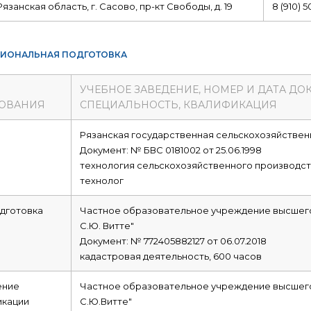
Рязанская область, г. Сасово, пр-кт Свободы, д. 19
8 (910) 
ИОНАЛЬНАЯ ПОДГОТОВКА
УЧЕБНОЕ ЗАВЕДЕНИЕ, НОМЕР И ДАТА ДО
ОВАНИЯ
СПЕЦИАЛЬНОСТЬ, КВАЛИФИКАЦИЯ
е
Рязанская государственная сельскохозяйствен
Документ: № БВС 0181002 от 25.06.1998
технология сельскохозяйственного производст
технолог
дготовка
Частное образовательное учреждение высшего
С.Ю. Витте"
Документ: № 772405882127 от 06.07.2018
кадастровая деятельность, 600 часов
ние
Частное образовательное учреждение высшего
икации
С.Ю.Витте"