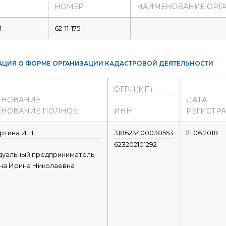
НОМЕР
НАИМЕНОВАНИЕ ОРГ
1
62-11-175
ЦИЯ О ФОРМЕ ОРГАНИЗАЦИИ КАДАСТРОВОЙ ДЕЯТЕЛЬНОСТИ
ОГРН(ИП)
ЕНОВАНИЕ
ДАТА
НОВАНИЕ ПОЛНОЕ
ИНН
РЕГИСТР
тина И.Н.
318623400030553
21.06.2018
623202101292
дуальный предприниматель
на Ирина Николаевна