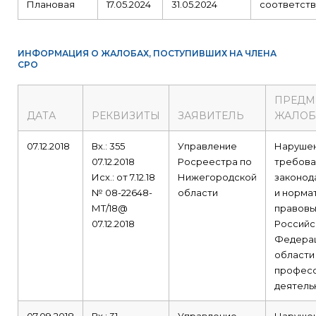
Плановая
17.05.2024
31.05.2024
соответств
ИНФОРМАЦИЯ О ЖАЛОБАХ, ПОСТУПИВШИХ НА ЧЛЕНА
СРО
ПРЕДМ
ДАТА
РЕКВИЗИТЫ
ЗАЯВИТЕЛЬ
ЖАЛО
07.12.2018
Вх.: 355
Управление
Наруше
07.12.2018
Росреестра по
требова
Исх.: от 7.12.18
Нижегородской
законод
№ 08-22648-
области
и норма
МТ/18@
правовы
07.12.2018
Российс
Федерац
области
профес
деятель