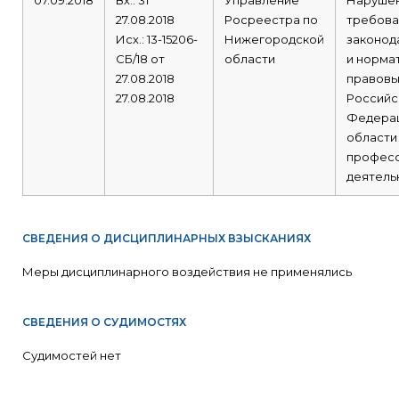
07.09.2018
Вх.: 31
Управление
Наруше
27.08.2018
Росреестра по
требова
Исх.: 13-15206-
Нижегородской
законод
СБ/18 от
области
и норма
27.08.2018
правовы
27.08.2018
Российс
Федерац
области
профес
деятель
СВЕДЕНИЯ О ДИСЦИПЛИНАРНЫХ ВЗЫСКАНИЯХ
Меры дисциплинарного воздействия не применялись
СВЕДЕНИЯ О СУДИМОСТЯХ
Судимостей нет