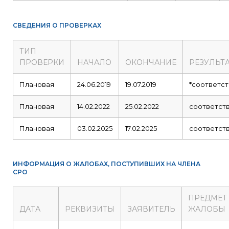
СВЕДЕНИЯ О ПРОВЕРКАХ
ТИП
ПРОВЕРКИ
НАЧАЛО
ОКОНЧАНИЕ
РЕЗУЛЬТ
Плановая
24.06.2019
19.07.2019
*соответст
Плановая
14.02.2022
25.02.2022
соответст
Плановая
03.02.2025
17.02.2025
соответст
ИНФОРМАЦИЯ О ЖАЛОБАХ, ПОСТУПИВШИХ НА ЧЛЕНА
СРО
ПРЕДМЕТ
ДАТА
РЕКВИЗИТЫ
ЗАЯВИТЕЛЬ
ЖАЛОБЫ