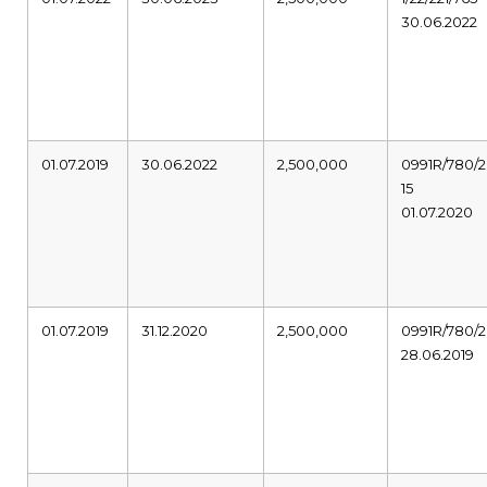
30.06.2022
01.07.2019
30.06.2022
2,500,000
0991R/780/2
15
01.07.2020
01.07.2019
31.12.2020
2,500,000
0991R/780/2
28.06.2019