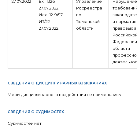
27.07.2022
Вх.: 1326
Управление
Нарушение
27.07.2022
Росреестра
требовани
Исх.: 12-9617-
по
законодате
ИТ/22
Тюменской
и норматив
27.07.2022
области
правовых а
Российско
Федерации
области
профессио
деятельнос
СВЕДЕНИЯ О ДИСЦИПЛИНАРНЫХ ВЗЫСКАНИЯХ
Меры дисциплинарного воздействия не применялись
СВЕДЕНИЯ О СУДИМОСТЯХ
Судимостей нет