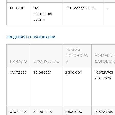
19.10.2017
По
ИП Рассадин В.Б.
-
настоящее
время
СВЕДЕНИЯ О СТРАХОВАНИИ
СУММА
ДОГОВОРА,
НОМЕР И
НАЧАЛО
ОКОНЧАНИЕ
₽
ДОГОВОР
01.07.2026
30.06.2027
2,500,000
1/26/221/765
25.06.2026
01.07.2025
30.06.2026
2,500,000
1/25/221/765