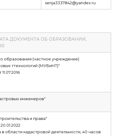
senja3337842@yandex.ru
ДАТА ДОКУМЕНТА ОБ ОБРАЗОВАНИИ,
ИЯ
о образования (частное учреждение)
овых ттехнологий (МУБиНТ)"
11.07.2016
дастровых инженеров"
троительства и права"
20.01.2022
 в области кадастровой деятельности, 40 часов