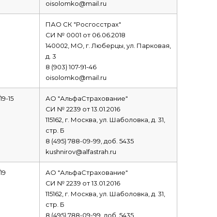
oisolomko@mail.ru
ПАО СК "Росгосстрах"
СИ № 0001 от 06.06.2018
140002, МО, г. Люберцы, ул. Парковая,
д. 3
8 (903) 107-91-46
oisolomko@mail.ru
19-15
АО "АльфаСтрахование"
СИ № 2239 от 13.01.2016
115162, г. Москва, ул. Шаболовка, д. 31,
стр. Б
8 (495) 788-09-99, доб. 5435
kushnirov@alfastrah.ru
19
АО "АльфаСтрахование"
СИ № 2239 от 13.01.2016
115162, г. Москва, ул. Шаболовка, д. 31,
стр. Б
8 (495) 788-09-99, доб. 5435