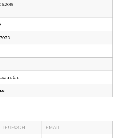
06.2019
9
77030
9
кая обл.
ома
 ТЕЛЕФОН
EMAIL