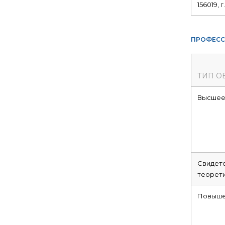
156019, 
ПРОФЕСС
ТИП О
Высше
Свидете
теорети
Повыше