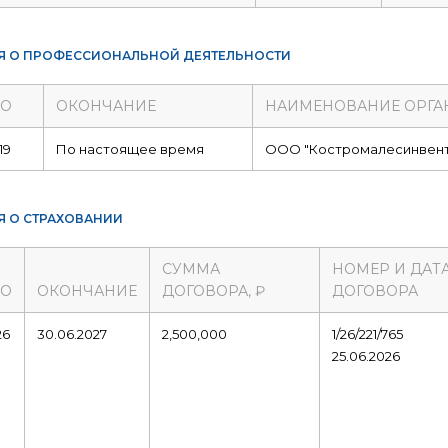
Я О ПРОФЕССИОНАЛЬНОЙ ДЕЯТЕЛЬНОСТИ
ЛО
ОКОНЧАНИЕ
НАИМЕНОВАНИЕ ОРГА
19
По настоящее время
ООО "Костромалесинвент
Я О СТРАХОВАНИИ
СУММА
НОМЕР И ДАТ
ЛО
ОКОНЧАНИЕ
ДОГОВОРА, ₽
ДОГОВОРА
26
30.06.2027
2,500,000
1/26/221/765
25.06.2026