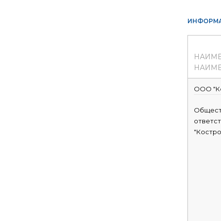
ИНФОРМА
НАИМ
НАИМЕ
ООО "К
Общест
ответс
"Костр