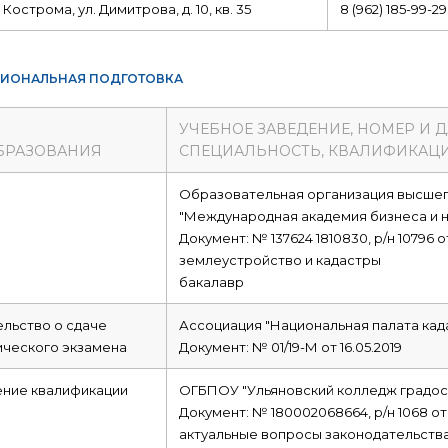
г. Кострома, ул. Димитрова, д. 10, кв. 35
8 (962) 185-99-29
ИОНАЛЬНАЯ ПОДГОТОВКА
УЧЕБНОЕ ЗАВЕДЕНИЕ, НОМЕР И 
БРАЗОВАНИЯ
СПЕЦИАЛЬНОСТЬ, КВАЛИФИКАЦ
е
Образовательная организация высшег
"Международная академия бизнеса и н
Документ: № 137624 1810830, р/н 10796 от 
землеустройство и кадастры
бакалавр
льство о сдаче
Ассоциация "Национальная палата ка
ческого экзамена
Документ: № 01/19-М от 16.05.2019
ние квалификации
ОГБПОУ "Ульяновский колледж градос
Документ: № 180002068664, р/н 1068 от 
актуальные вопросы законодательства