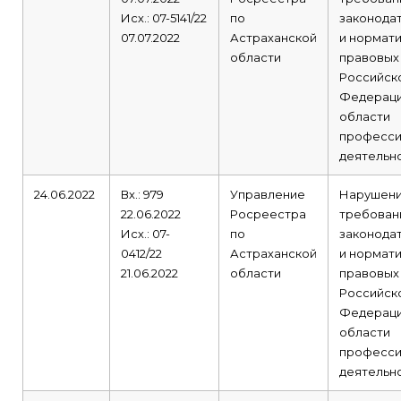
Исх.: 07-5141/22
по
законода
07.07.2022
Астраханской
и нормат
области
правовых
Российск
Федераци
области
професси
деятельно
24.06.2022
Вх.: 979
Управление
Нарушен
22.06.2022
Росреестра
требован
Исх.: 07-
по
законода
0412/22
Астраханской
и нормат
21.06.2022
области
правовых
Российск
Федераци
области
професси
деятельно