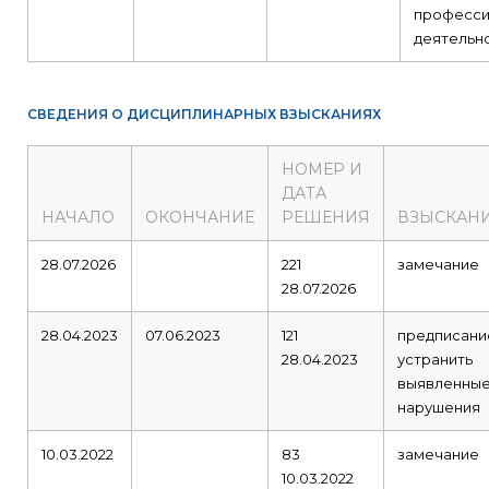
професси
деятельно
СВЕДЕНИЯ О ДИСЦИПЛИНАРНЫХ ВЗЫСКАНИЯХ
НОМЕР И
ДАТА
НАЧАЛО
ОКОНЧАНИЕ
РЕШЕНИЯ
ВЗЫСКАН
28.07.2026
221
замечание
28.07.2026
28.04.2023
07.06.2023
121
предписани
28.04.2023
устранить
выявленны
нарушения
10.03.2022
83
замечание
10.03.2022