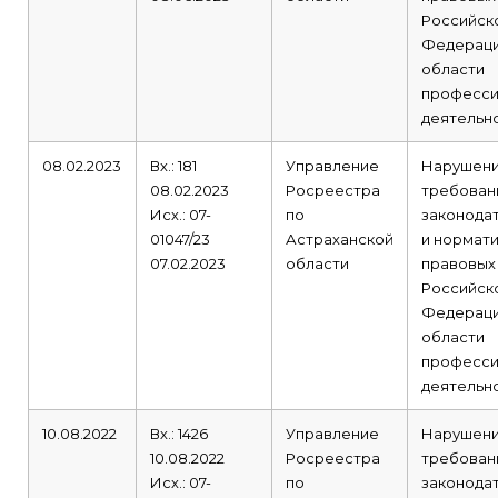
Российск
Федераци
области
професси
деятельно
08.02.2023
Вх.: 181
Управление
Нарушен
08.02.2023
Росреестра
требован
Исх.: 07-
по
законода
01047/23
Астраханской
и нормат
07.02.2023
области
правовых
Российск
Федераци
области
професси
деятельно
10.08.2022
Вх.: 1426
Управление
Нарушен
10.08.2022
Росреестра
требован
Исх.: 07-
по
законода