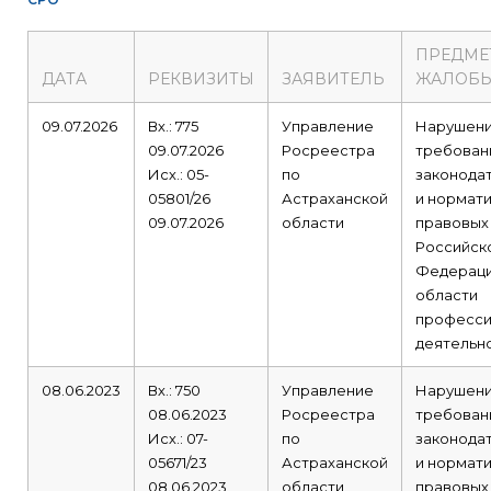
ПРЕДМЕ
ДАТА
РЕКВИЗИТЫ
ЗАЯВИТЕЛЬ
ЖАЛОБ
09.07.2026
Вх.: 775
Управление
Нарушен
09.07.2026
Росреестра
требован
Исх.: 05-
по
законода
05801/26
Астраханской
и нормат
09.07.2026
области
правовых
Российск
Федераци
области
професси
деятельно
08.06.2023
Вх.: 750
Управление
Нарушен
08.06.2023
Росреестра
требован
Исх.: 07-
по
законода
05671/23
Астраханской
и нормат
08.06.2023
области
правовых