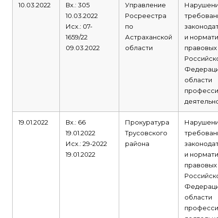
10.03.2022
Вх.: 305
Управление
Нарушен
10.03.2022
Росреестра
требован
Исх.: 07-
по
законода
1659/22
Астраханской
и нормат
09.03.2022
области
правовых
Российск
Федераци
области
професси
деятельно
19.01.2022
Вх.: 66
Прокуратура
Нарушен
19.01.2022
Трусовского
требован
Исх.: 29-2022
района
законода
19.01.2022
и нормат
правовых
Российск
Федераци
области
професси