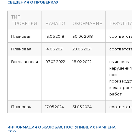
СВЕДЕНИЯ О ПРОВЕРКАХ
ТИП
ПРОВЕРКИ
НАЧАЛО
ОКОНЧАНИЕ
РЕЗУЛЬТ
Плановая
13.06.2018
30.06.2018
соответст
Плановая
14.06.2021
29.06.2021
соответст
Внеплановая
07.02.2022
18.02.2022
выявлены
нарушения
при
производс
кадастров
работ
Плановая
17.05.2024
31.05.2024
соответст
ИНФОРМАЦИЯ О ЖАЛОБАХ, ПОСТУПИВШИХ НА ЧЛЕНА
СРО