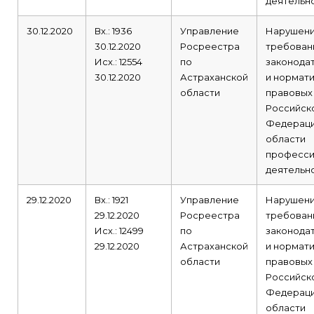
деятельно
30.12.2020
Вх.: 1936
Управление
Нарушен
30.12.2020
Росреестра
требован
Исх.: 12554
по
законода
30.12.2020
Астраханской
и нормат
области
правовых
Российск
Федераци
области
професси
деятельно
29.12.2020
Вх.: 1921
Управление
Нарушен
29.12.2020
Росреестра
требован
Исх.: 12499
по
законода
29.12.2020
Астраханской
и нормат
области
правовых
Российск
Федераци
области