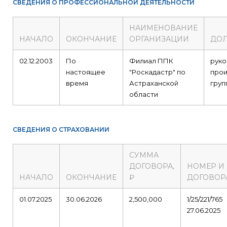
СВЕДЕНИЯ О ПРОФЕССИОНАЛЬНОЙ ДЕЯТЕЛЬНОСТИ
НАИМЕНОВАНИЕ
НАЧАЛО
ОКОНЧАНИЕ
ОРГАНИЗАЦИИ
ДО
02.12.2003
По
Филиал ППК
руко
настоящее
"Роскадастр" по
прои
время
Астраханской
груп
области
СВЕДЕНИЯ О СТРАХОВАНИИ
СУММА
ДОГОВОРА,
НОМЕР И
НАЧАЛО
ОКОНЧАНИЕ
₽
ДОГОВОР
01.07.2025
30.06.2026
2,500,000
1/25/221/765
27.06.2025