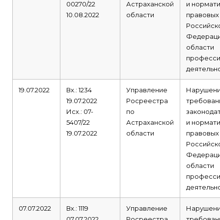
00270/22
Астраханской
и нормат
10.08.2022
области
правовых
Российск
Федераци
области
професси
деятельно
19.07.2022
Вх.: 1234
Управление
Нарушен
19.07.2022
Росреестра
требован
Исх.: 07-
по
законода
5407/22
Астраханской
и нормат
19.07.2022
области
правовых
Российск
Федераци
области
професси
деятельно
07.07.2022
Вх.: 1119
Управление
Нарушен
07.07.2022
Росреестра
требован