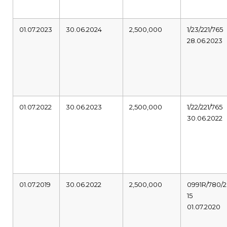
01.07.2023
30.06.2024
2,500,000
1/23/221/765
28.06.2023
01.07.2022
30.06.2023
2,500,000
1/22/221/765
30.06.2022
01.07.2019
30.06.2022
2,500,000
0991R/780/2
15
01.07.2020