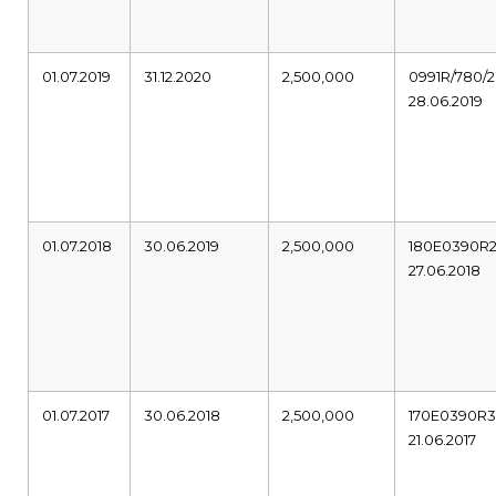
01.07.2019
31.12.2020
2,500,000
0991R/780/2
28.06.2019
01.07.2018
30.06.2019
2,500,000
180E0390R
27.06.2018
01.07.2017
30.06.2018
2,500,000
170E0390R
21.06.2017