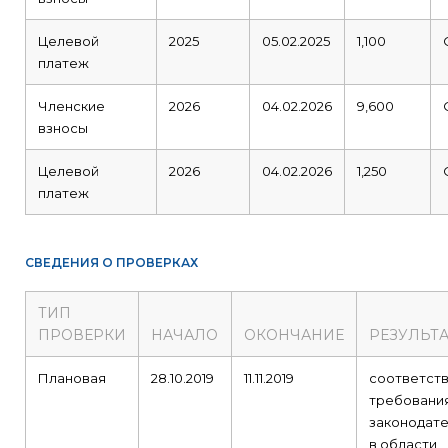
Целевой
2025
05.02.2025
1,100
платеж
Членские
2026
04.02.2026
9,600
взносы
Целевой
2026
04.02.2026
1,250
платеж
СВЕДЕНИЯ О ПРОВЕРКАХ
ТИП
ПРОВЕРКИ
НАЧАЛО
ОКОНЧАНИЕ
РЕЗУЛЬТ
Плановая
28.10.2019
11.11.2019
соответст
требовани
законодате
в области