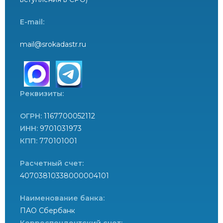
E-mail:
mail@srokadastr.ru
Реквизиты:
ОГРН:
1167700052112
ИНН:
9701031973
КПП:
770101001
Расчетный счет:
40703810338000004101
Наименование банка:
ПАО Сбербанк
Корреспондентский счет: