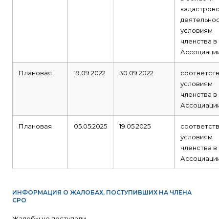
кадастров
деятельнос
условиям
членства в
Ассоциаци
Плановая
19.09.2022
30.09.2022
соответст
условиям
членства в
Ассоциаци
Плановая
05.05.2025
19.05.2025
соответст
условиям
членства в
Ассоциаци
ИНФОРМАЦИЯ О ЖАЛОБАХ, ПОСТУПИВШИХ НА ЧЛЕНА
СРО
Жалобы не поступали