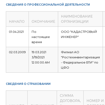
СВЕДЕНИЯ О ПРОФЕССИОНАЛЬНОЙ ДЕЯТЕЛЬНОСТИ
НАИМЕНОВАНИЕ
НАЧАЛО
ОКОНЧАНИЕ
ОРГАНИЗАЦИИ
01.04.2021
По
ООО "КАДАСТРОВЫЙ
настоящее
ИНЖЕНЕР"
время
02.03.2009
19.03.2021
Филиал АО
3/19/2021
"Ростехинвентаризация
12:00:00 AM
- Федеральное БТИ" по
ЦФО
СВЕДЕНИЯ О СТРАХОВАНИИ
СУММА
ДОГОВОРА,
НОМЕР И