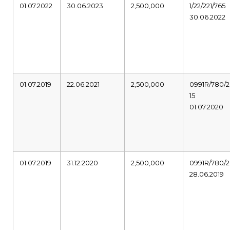
01.07.2022
30.06.2023
2,500,000
1/22/221/765
30.06.2022
01.07.2019
22.06.2021
2,500,000
0991R/780/2
15
01.07.2020
01.07.2019
31.12.2020
2,500,000
0991R/780/2
28.06.2019