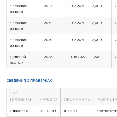
Членские
2018
21.05.2019
2,000
О
взносы
Членские
2019
21.05.2019
2,000
О
взносы
Членские
2020
21.05.2019
2,000
О
взносы
Целевой
2022
18.06.2022
1,200
О
платеж
СВЕДЕНИЯ О ПРОВЕРКАХ
ТИП
ПРОВЕРКИ
НАЧАЛО
ОКОНЧАНИЕ
РЕЗУЛЬТ
Плановая
28.10.2019
11.11.2019
соответст