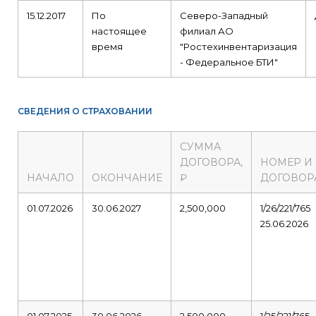
15.12.2017
По
Северо-Западный
настоящее
филиал АО
время
"Ростехинвентаризация
- Федеральное БТИ"
СВЕДЕНИЯ О СТРАХОВАНИИ
СУММА
ДОГОВОРА,
НОМЕР И
НАЧАЛО
ОКОНЧАНИЕ
₽
ДОГОВОР
01.07.2026
30.06.2027
2,500,000
1/26/221/765
25.06.2026