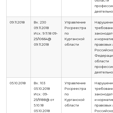
области
професси
деятельно
09.11.2018
Вх.: 230
Управление
Нарушени
09.11.2018
Росреестра
требован
Исх.: 9.11.18 09-
по
законодат
25/10664@
Курганской
и нормати
09.11.2018
области
правовых 
Российск
Федераци
области
професси
деятельно
05.10.2018
Вх.: 103
Управление
Нарушени
05.10.2018
Росреестра
требован
Исх.: 09-
по
законодат
25/9188@ от
Курганской
и нормати
5.10.18
области
правовых 
05.10.2018
Российск