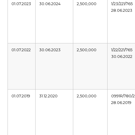
01.07.2023
30.06.2024
2,500,000
1/23/221/765
28.06.2023
01.07.2022
30.06.2023
2,500,000
1/22/221/765
30.06.2022
01.07.2019
31.12.2020
2,500,000
0991R/780/2
28.06.2019