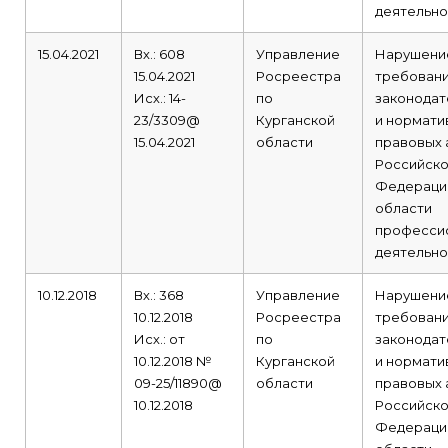
деятельно
15.04.2021
Вх.: 608
Управление
Нарушени
15.04.2021
Росреестра
требован
Исх.: 14-
по
законодат
23/3309@
Курганской
и нормати
15.04.2021
области
правовых 
Российск
Федераци
области
професси
деятельно
10.12.2018
Вх.: 368
Управление
Нарушени
10.12.2018
Росреестра
требован
Исх.: от
по
законодат
10.12.2018 №
Курганской
и нормати
09-25/11890@
области
правовых 
10.12.2018
Российск
Федераци