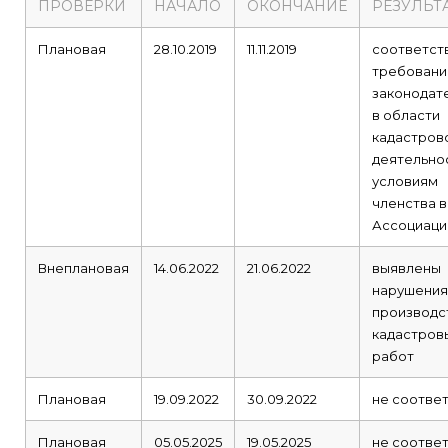
ПРОВЕРКИ
НАЧАЛО
ОКОНЧАНИЕ
РЕЗУЛЬТ
Плановая
28.10.2019
11.11.2019
соответст
требован
законодат
в области
кадастров
деятельно
условиям
членства в
Ассоциаци
Внеплановая
14.06.2022
21.06.2022
выявлены
нарушения
производс
кадастров
работ
Плановая
19.09.2022
30.09.2022
не соотве
Плановая
05.05.2025
19.05.2025
не соотве