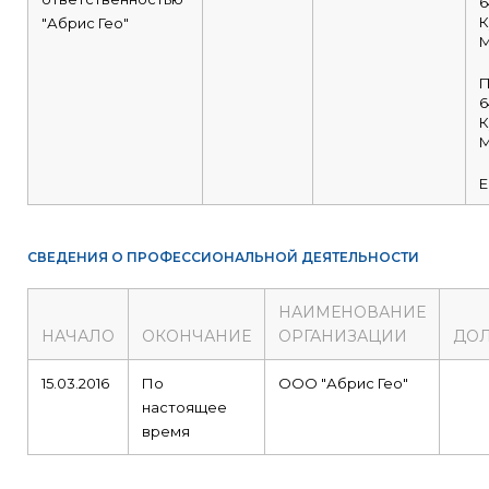
6
К
"Абрис Гео"
М
П
6
К
М
E
СВЕДЕНИЯ О ПРОФЕССИОНАЛЬНОЙ ДЕЯТЕЛЬНОСТИ
НАИМЕНОВАНИЕ
НАЧАЛО
ОКОНЧАНИЕ
ОРГАНИЗАЦИИ
ДО
15.03.2016
По
ООО "Абрис Гео"
настоящее
время