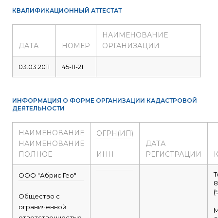
КВАЛИФИКАЦИОННЫЙ АТТЕСТАТ
НАИМЕНОВАНИЕ
ДАТА
НОМЕР
ОРГАНИЗАЦИИ
03.03.2011
45-11-21
ИНФОРМАЦИЯ О ФОРМЕ ОРГАНИЗАЦИИ КАДАСТРОВОЙ
ДЕЯТЕЛЬНОСТИ
НАИМЕНОВАНИЕ
ОГРН(ИП)
НАИМЕНОВАНИЕ
ДАТА
ПОЛНОЕ
ИНН
РЕГИСТРАЦИИ
Т
ООО "Абрис Гео"
8
(
Общество с
ограниченной
М
ответственностью