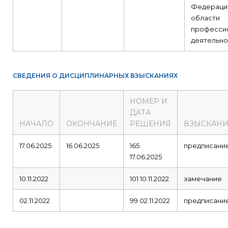
Федераци
области
професси
деятельно
СВЕДЕНИЯ О ДИСЦИПЛИНАРНЫХ ВЗЫСКАНИЯХ
НОМЕР И
ДАТА
НАЧАЛО
ОКОНЧАНИЕ
РЕШЕНИЯ
ВЗЫСКАНИ
17.06.2025
16.06.2025
165
предписани
17.06.2025
10.11.2022
101 10.11.2022
замечание
02.11.2022
99 02.11.2022
предписани