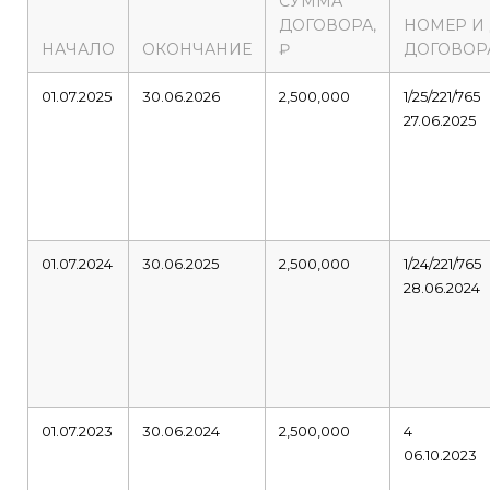
СУММА
ДОГОВОРА,
НОМЕР И
НАЧАЛО
ОКОНЧАНИЕ
₽
ДОГОВОР
01.07.2025
30.06.2026
2,500,000
1/25/221/765
27.06.2025
01.07.2024
30.06.2025
2,500,000
1/24/221/765
28.06.2024
01.07.2023
30.06.2024
2,500,000
4
06.10.2023