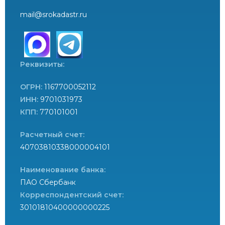
mail@srokadastr.ru
Реквизиты:
ОГРН:
1167700052112
ИНН:
9701031973
КПП:
770101001
Расчетный счет:
40703810338000004101
Наименование банка:
ПАО Сбербанк
Корреспондентский счет:
30101810400000000225