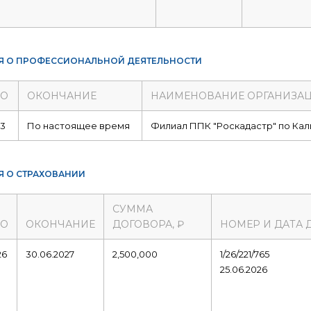
Я О ПРОФЕССИОНАЛЬНОЙ ДЕЯТЕЛЬНОСТИ
ЛО
ОКОНЧАНИЕ
НАИМЕНОВАНИЕ ОРГАНИЗА
13
По настоящее время
Филиал ППК "Роскадастр" по Кал
Я О СТРАХОВАНИИ
СУММА
ЛО
ОКОНЧАНИЕ
ДОГОВОРА, ₽
НОМЕР И ДАТА 
26
30.06.2027
2,500,000
1/26/221/765
25.06.2026