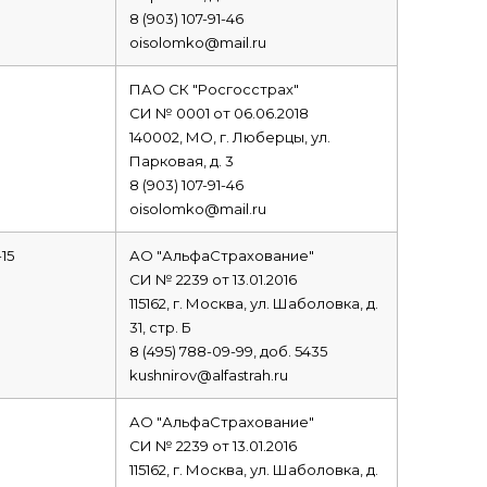
8 (903) 107-91-46
oisolomko@mail.ru
ПАО СК "Росгосстрах"
СИ № 0001 от 06.06.2018
140002, МО, г. Люберцы, ул.
Парковая, д. 3
8 (903) 107-91-46
oisolomko@mail.ru
15
АО "АльфаСтрахование"
СИ № 2239 от 13.01.2016
115162, г. Москва, ул. Шаболовка, д.
31, стр. Б
8 (495) 788-09-99, доб. 5435
kushnirov@alfastrah.ru
АО "АльфаСтрахование"
СИ № 2239 от 13.01.2016
115162, г. Москва, ул. Шаболовка, д.