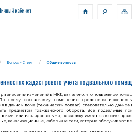
Личный кабинет
Вопрос – Ответ
Общие вопросы
бенностях кадастрового учета подвального поме
ри внесении изменений в МКД выявлено, что подвальное помещ
 По всему подвальному помещению проложены инженерны
я в данном доме (технический подвал), следовательно данное
ть предметом гражданского оборота. Все подвальные поме
нными, или изолированными, поскольку имеет сквозные прох
ые, канализационные, кабельные сети, которые обслуживают ве