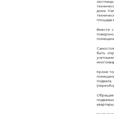
лестницы 
техничес
дома. На
техничес
площади в
Вместе с
поверхно
помещени
Самостоя
быть опр
учетными
многоква
Кроме то
помещени
подвала
(переобо
Обращаем
подвальн
квартиры