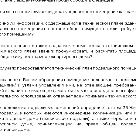
тствие с вышеизложенным прошу сообщить следущее:
тся ли в данном случае выделять подвальное помещение как са
точно ли информации, содержащейся в техническом плане здани
вального помещения в составе общего имущества, или требует
ого помещения?
точно ли описать такие подвальные помещения в техническом 
хнического плана здания; пронумировать и расчитать площадь
общего имущества многоквартирного дома?
х случаях предоставляется технический план подвального поме
исанное в Вашем обращении помещение подвального (подземн
ациями/ и узлами управления ими, не отвечающее требован
й в здании, не имеющее самостоятельного определенного функ
ельного использования, отвечает всем признакам технического 
 положение подвальных помещений определяет статья 36 Жи
подвалы, в которых имеются инженерные коммуникации или 
я в данном доме (технические подвалы), а также чердаки и
артирном доме, принадлежащим на праве общей долево
ртирном доме.