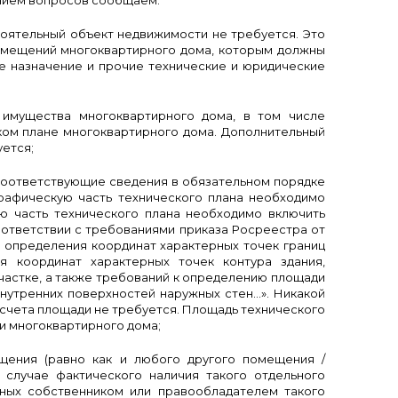
нием вопросов сообщаем:
тоятельный объект недвижимости не требуется. Это
омещений многоквартирного дома, которым должны
е назначение и прочие технические и юридические
 имущества многоквартирного дома, в том числе
ком плане многоквартирного дома. Дополнительный
ется;
 соответствующие сведения в обязательном порядке
графическую часть технического плана необходимо
ую часть технического плана необходимо включить
оответствии с требованиями приказа Росреестра от
м определения координат характерных точек границ
я координат характерных точек контура здания,
частке, а также требований к определению площади
внутренних поверхностей наружных стен…». Никакой
асчета площади не требуется. Площадь технического
и многоквартирного дома;
ещения (равно как и любого другого помещения /
 случае фактического наличия такого отдельного
нных собственником или правообладателем такого