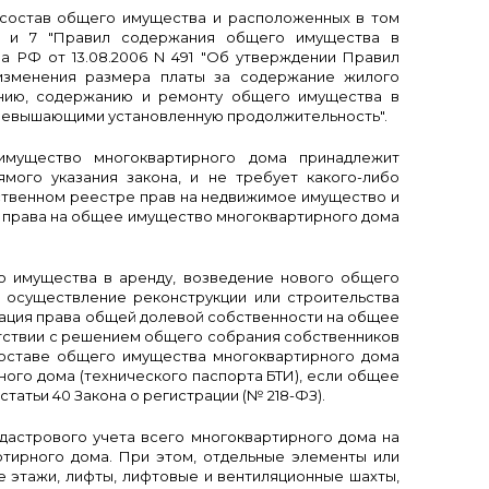
 состав общего имущества и расположенных в том
, 6 и 7 "Правил содержания общего имущества в
 РФ от 13.08.2006 N 491 "Об утверждении Правил
изменения размера платы за содержание жилого
ению, содержанию и ремонту общего имущества в
превышающими установленную продолжительность".
мущество многоквартирного дома принадлежит
мого указания закона, и не требует какого-либо
рственном реестре прав на недвижимое имущество и
ия права на общее имущество многоквартирного дома
о имущества в аренду, возведение нового общего
 осуществление реконструкции или строительства
трация права общей долевой собственности на общее
тствии с решением общего собрания собственников
составе общего имущества многоквартирного дома
ого дома (технического паспорта БТИ), если общее
татьи 40 Закона о регистрации (№ 218-ФЗ).
дастрового учета всего многоквартирного дома на
тирного дома. При этом, отдельные элементы или
е этажи, лифты, лифтовые и вентиляционные шахты,