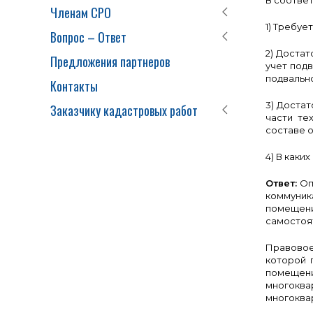
В соотве
Членам СРО
1) Требуе
Вопрос – Ответ
2) Доста
Предложения партнеров
учет под
подвальн
Контакты
3) Доста
Заказчику кадастровых работ
части те
составе 
4) В каки
Ответ:
Оп
коммуник
помещени
самостоят
Правовое
которой 
помещени
многокв
многоква