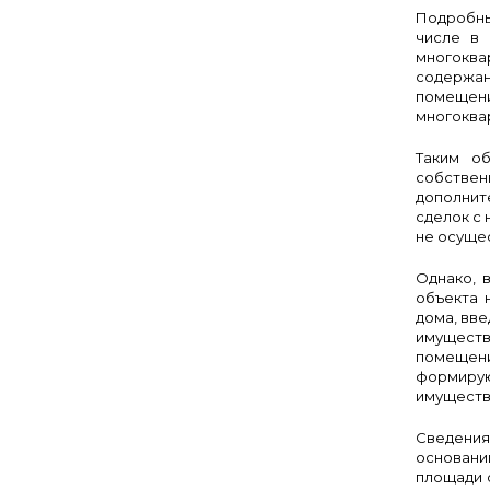
Подробны
числе в 
многоква
содержан
помещени
многоква
Таким о
собствен
дополнит
сделок с 
не осуще
Однако, 
объекта 
дома, вве
имуществ
помещени
формирую
имущество
Сведения
основани
площади 