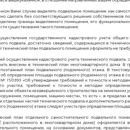
 всё вышеуказанное, в отношении направленных Вашим обраще
санном Вами случае выделять подвальное помещение как самос
но сделать без соответствующего решения собственников п
еделены границы выделяемого помещения, его функционально
сти существования такого помещения;
существления государственного кадастрового учета общего
кого подвала, достаточно сведений, содержащихся в техничес
й технический план подвального помещения оформлять не требу
елей осуществления кадастрового учета технического подвала,
ыть внесены в технический план многоквартирного дома. В 
 поэтажный план подвального (подземного) этажа. В текстов
 об определении площади подвального (подземного) этажа в с
20 № П/0393 «Об утверждении требований к точности и метода
го участка, требований к точности и методам определени
ия или объекта незавершенного строительства на земельном у
сооружения, помещения, машино-места», то есть «…в пределах 
 отдельных частей технического подвала и дополнительного р
го (подземного) этажа следует учесть при определении площад
ческий план отдельного самостоятельного подвального пом
/, расположенного в многоквартирном доме) оформляется в
тельного помещения, на основании документов, представле