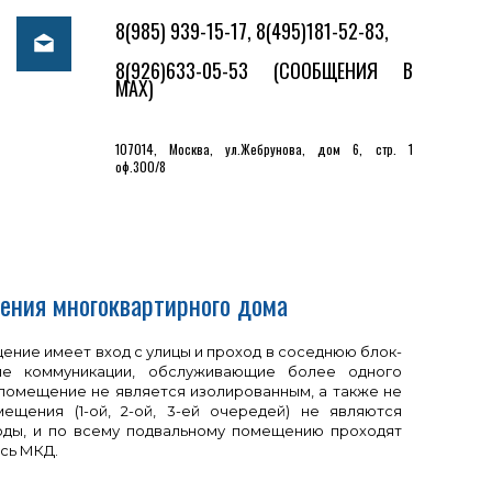
8(985) 939-15-17, 8(495)181-52-83,
8(926)633-05-53
(СООБЩЕНИЯ В
MAX)
107014, Москва, ул.Жебрунова, дом 6, стр. 1
оф.300/8
щения многоквартирного дома
ение имеет вход с улицы и проход в соседнюю блок-
е коммуникации, обслуживающие более одного
 помещение не является изолированным, а также не
щения (1-ой, 2-ой, 3-ей очередей) не являются
оды, и по всему подвальному помещению проходят
сь МКД.