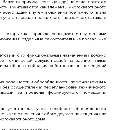
 балконы, приямки, крыльца и др.) не описываются в
сти и учитываются как элементы многоквартирного
е всего здания путем включения поэтажного плана
и учета площади подвального (подземного) этажа в
ла, которые как привило совпадают с внутренними
положены и отдельные самостоятельные подвальные
етствии с их функциональным назначением должно
ой технической документацией на здание, иными
нием общего собрания собственников помещений
олированности и обособленности, предъявляемым к
 без осуществления перепланировки технического
никаций за пределы формируемого помещения
документов для учета подобного обособленного
же, как в отношения любого другого помещения или
ногоквартирного дома.