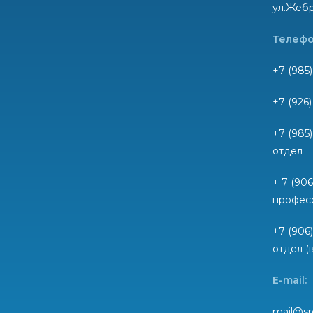
ул.Жебр
Телефо
+7 (985)
+7 (926
+7 (985
отдел
+ 7 (90
профес
+7 (906
отдел (
E-mail:
mail@sr