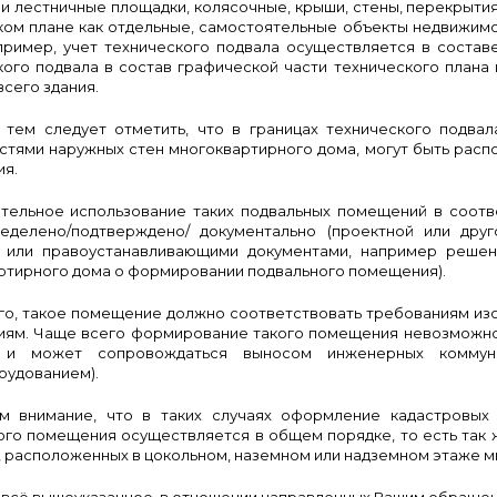
и лестничные площадки, колясочные, крыши, стены, перекрытия,
ком плане как отдельные, самостоятельные объекты недвижимо
пример, учет технического подвала осуществляется в состав
кого подвала в состав графической части технического плана 
сего здания.
 тем следует отметить, что в границах технического подва
стями наружных стен многоквартирного дома, могут быть рас
я.
тельное использование таких подвальных помещений в соотв
еделено/подтверждено/ документально (проектной или друг
 или правоустанавливающими документами, например реше
ртирного дома о формировании подвального помещения).
го, такое помещение должно соответствовать требованиям из
ям. Чаще всего формирование такого помещения невозможно
, и может сопровождаться выносом инженерных комму
рудованием).
 внимание, что в таких случаях оформление кадастровых 
ого помещения осуществляется в общем порядке, то есть так 
, расположенных в цокольном, наземном или надземном этаже м