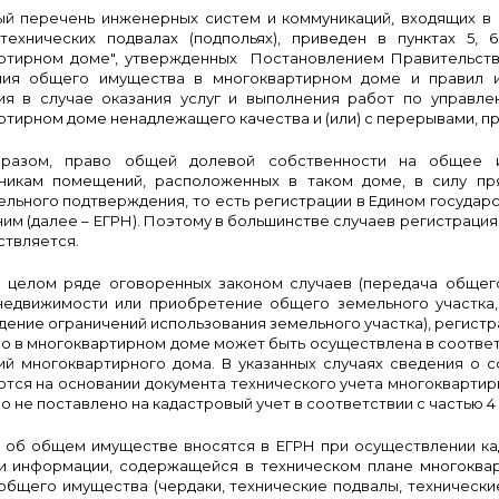
й перечень инженерных систем и коммуникаций, входящих в
технических подвалах (подпольях), приведен в пунктах 5
ртирном доме", утвержденных Постановлением Правительства
ия общего имущества в многоквартирном доме и правил 
я в случае оказания услуг и выполнения работ по управл
ртирном доме ненадлежащего качества и (или) с перерывами, 
бразом, право общей долевой собственности на общее и
никам помещений, расположенных в таком доме, в силу пря
ельного подтверждения, то есть регистрации в Едином госуда
ним (далее – ЕГРН). Поэтому в большинстве случаев регистрац
ствляется.
в целом ряде оговоренных законом случаев (передача общег
недвижимости или приобретение общего земельного участка,
дение ограничений использования земельного участка), регис
о в многоквартирном доме может быть осуществлена в соотве
й многоквартирного дома. В указанных случаях сведения о 
тся на основании документа технического учета многоквартирн
 не поставлено на кадастровый учет в соответствии с частью 4 с
 об общем имуществе вносятся в ЕГРН при осуществлении ка
и информации, содержащейся в техническом плане многоквар
общего имущества (чердаки, технические подвалы, технически