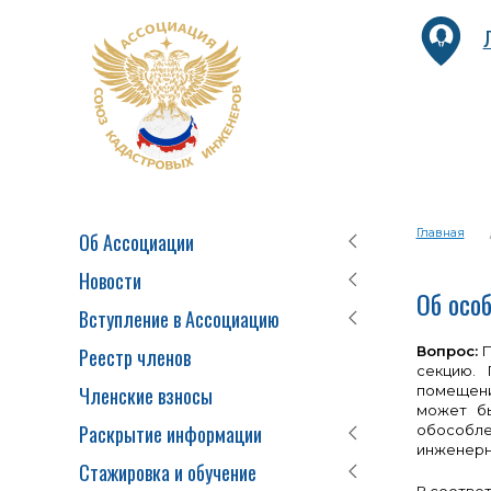
Главная
Об Ассоциации
Новости
Об осо
Вступление в Ассоциацию
Вопрос:
П
Реестр членов
секцию.
Членские взносы
помещени
может бы
Раскрытие информации
обособле
инженерн
Стажировка и обучение