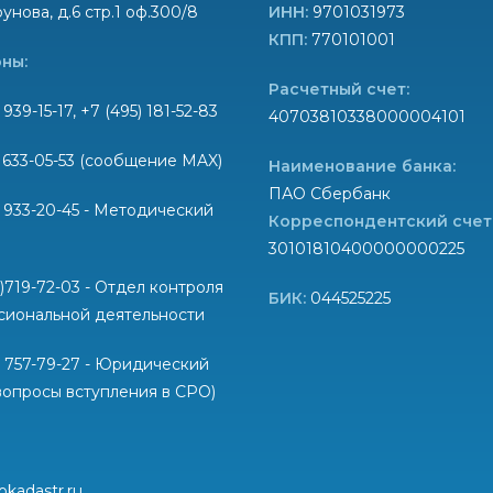
унова, д.6 стр.1 оф.300/8
ИНН:
9701031973
КПП:
770101001
ны:
Расчетный счет:
 939-15-17, +7 (495) 181-52-83
40703810338000004101
) 633-05-53 (сообщение MAX)
Наименование банка:
ПАО Сбербанк
) 933-20-45 - Методический
Корреспондентский счет
30101810400000000225
6)719-72-03 - Отдел контроля
БИК:
044525225
сиональной деятельности
) 757-79-27 - Юридический
вопросы вступления в СРО)
okadastr.ru