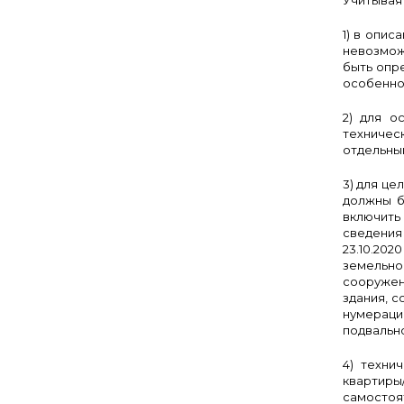
Учитывая
1) в опи
невозмож
быть опр
особенно
2) для о
техничес
отдельны
3) для ц
должны б
включить
сведения
23.10.20
земельно
сооружен
здания, 
нумерации
подвально
4) техни
квартиры
самостоя