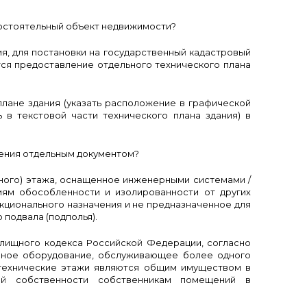
мостоятельный объект недвижимости?
я, для постановки на государственный кадастровый
ся предоставление отдельного технического плана
плане здания (указать расположение в графической
 в текстовой части технического плана здания) в
щения отдельным документом?
ого) этажа, оснащенное инженерными системами /
иям обособленности и изолированности от других
ционального назначения и не предназначенное для
подвала (подполья).
лищного кодекса Российской Федерации, согласно
иное оборудование, обслуживающее более одного
 технические этажи являются общим имуществом в
й собственности собственникам помещений в