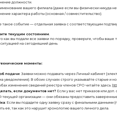
нение должности.
менование вашего филиала (даже если вы физически никуда не
ение характера работы (основная / совместительство).
 такое событие — отдельная заявка с соответствующим подтвер
ите текущим состоянием
.
о как вы подали все заявки по порядку, проверьте, чтобы ваше
ситуацией на сегодняшний день.
ехнические моменты:
об подачи
: Заявки можно подавать через Личный кабинет (элек
а уведомления). В обоих случаях строго указывайте старые и н
бах изменения сведений реестра членов СРО читайте здесь:
htt
делать, если документов нет?
Если у вас нет приказов или доп.
 текущей организации — они обязаны предоставить заверенные 
бка
: Если вы подадите одну заявку сразу с финальными данными
ть её, так как это нарушит хронологию вашего личного дела.