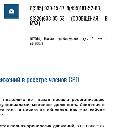
8(985) 939-15-17, 8(495)181-52-83,
8(926)633-05-53
(СООБЩЕНИЯ В
MAX)
107014, Москва, ул.Жебрунова, дом 6, стр. 1
оф.300/8
вижений в реестре членов СРО
я несколько лет назад прошла реорганизацию
ду филиалами, менялась должность. Сведения о
ти годы я ничего не обновлял. Как мне сейчас
к?
ется полная хронология движений
, а не подается