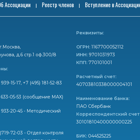
Об Ассоциации
Реестр членов
Вступление в Ассоциаци
|
|
Реквизиты:
г.Москва,
ОГРН:
1167700052112
унова, д.6 стр.1 оф.300/8
ИНН:
9701031973
КПП:
770101001
ны:
Расчетный счет:
 939-15-17, +7 (495) 181-52-83
40703810338000004101
) 633-05-53 (сообщение MAX)
Наименование банка:
ПАО Сбербанк
) 933-20-45 - Методический
Корреспондентский счет
30101810400000000225
6)719-72-03 - Отдел контроля
БИК:
044525225