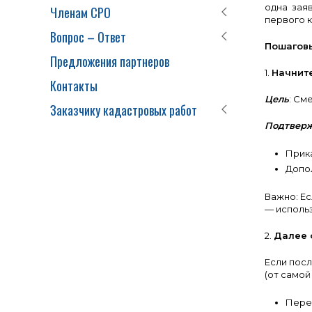
одна зая
Членам СРО
первого к
Вопрос – Ответ
Пошаговы
Предложения партнеров
1.
Начните
Контакты
Цель
: См
Заказчику кадастровых работ
Подтвер
Прика
Допол
Важно: Ес
— использ
2.
Далее 
Если посл
(от самой
Перех