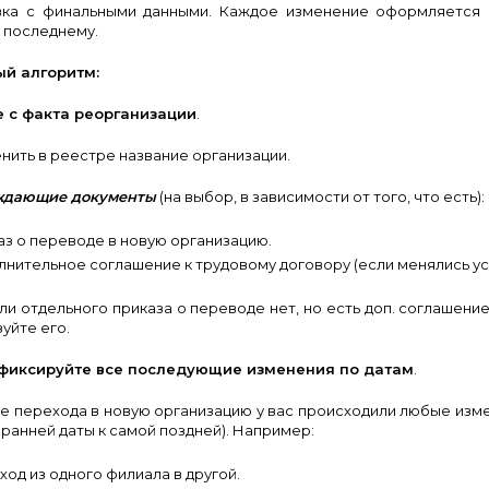
вка с финальными данными. Каждое изменение оформляется о
 последнему.
й алгоритм:
 с факта реорганизации
.
енить в реестре название организации.
ждающие документы
(на выбор, в зависимости от того, что есть):
з о переводе в новую организацию.
нительное соглашение к трудовому договору (если менялись усл
ли отдельного приказа о переводе нет, но есть доп. соглашени
уйте его.
фиксируйте все последующие изменения по датам
.
е перехода в новую организацию у вас происходили любые изм
 ранней даты к самой поздней). Например:
од из одного филиала в другой.