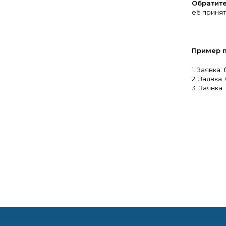
Обратит
её принят
Пример п
1. Заявка
2. Заявка
3. Заявка