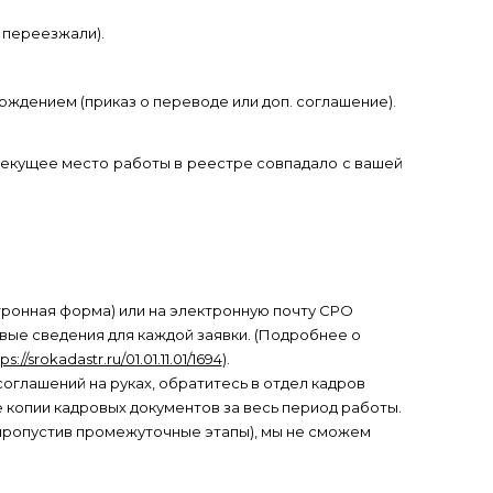
 переезжали).
ждением (приказ о переводе или доп. соглашение).
 текущее место работы в реестре совпадало с вашей
тронная форма) или на электронную почту СРО
овые сведения для каждой заявки. (Подробнее о
ps://srokadastr.ru/01.01.11.01/1694
).
 соглашений на руках, обратитесь в отдел кадров
копии кадровых документов за весь период работы.
 (пропустив промежуточные этапы), мы не сможем