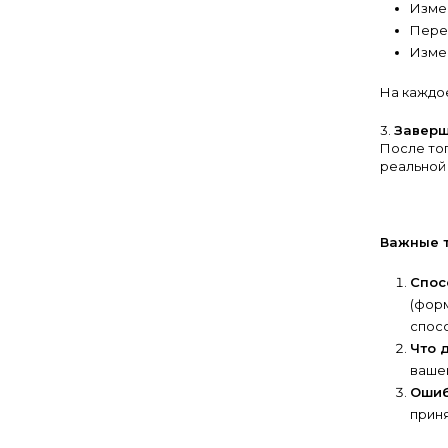
Изме
Переи
Измен
На каждое
3.
Заверш
После тог
реальной 
Важные т
Спос
(форм
спосо
Что 
вашей
Оши
приня