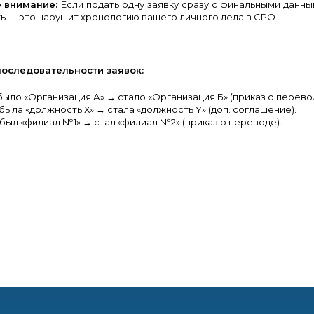
е внимание:
Если подать одну заявку сразу с финальными данн
ь — это нарушит хронологию вашего личного дела в СРО.
оследовательности заявок:
: было «Организация А» → стало «Организация Б» (приказ о перево
: была «должность Х» → стала «должность Y» (доп. соглашение).
: был «филиал №1» → стал «филиал №2» (приказ о переводе).