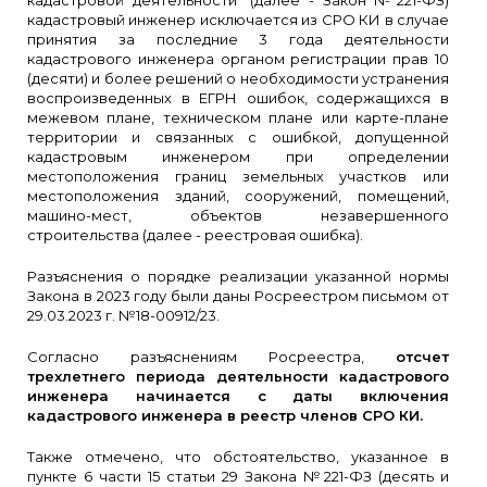
кадастровой деятельности" (далее - Закон №221-ФЗ)
кадастровый инженер исключается из СРО КИ в случае
принятия за последние 3 года деятельности
кадастрового инженера органом регистрации прав 10
(десяти) и более решений о необходимости устранения
воспроизведенных в ЕГРН ошибок, содержащихся в
межевом плане, техническом плане или карте-плане
территории и связанных с ошибкой, допущенной
кадастровым инженером при определении
местоположения границ земельных участков или
местоположения зданий, сооружений, помещений,
машино-мест, объектов незавершенного
строительства (далее - реестровая ошибка).
Разъяснения о порядке реализации указанной нормы
Закона в 2023 году были даны Росреестром письмом от
29.03.2023 г. №18-00912/23.
Согласно разъяснениям Росреестра,
отсчет
трехлетнего периода деятельности кадастрового
инженера начинается с даты включения
кадастрового инженера в реестр членов СРО КИ.
Также отмечено, что обстоятельство, указанное в
пункте 6 части 15 статьи 29 Закона №221-ФЗ (десять и