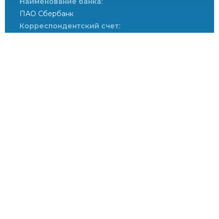
Наименование банка:
ПАО Сбербанк
Корреспондентский счет:
30101810400000000225
БИК:
044525225
Проезд:
Посмотреть на карте