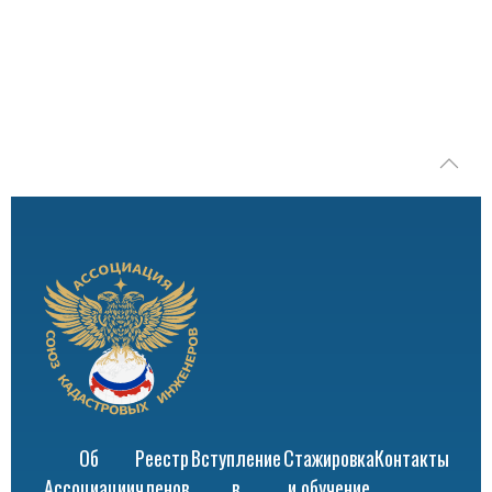
Об
Реестр
Вступление
Стажировка
Контакты
Ассоциации
членов
в
и обучение