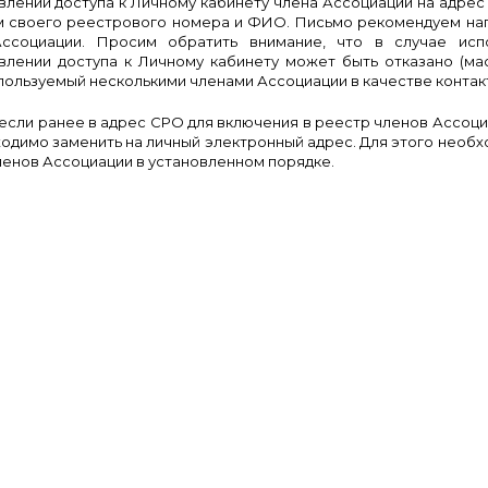
влении доступа к Личному кабинету члена Ассоциации на адре
м своего реестрового номера и ФИО. Письмо рекомендуем напр
ссоциации. Просим обратить внимание, что в случае исп
влении доступа к Личному кабинету может быть отказано (м
пользуемый несколькими членами Ассоциации в качестве контак
 если ранее в адрес СРО для включения в реестр членов Ассо
одимо заменить на личный электронный адрес. Для этого необ
ленов Ассоциации в установленном порядке.