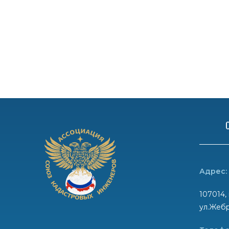
Адрес:
107014, 
ул.Жебр