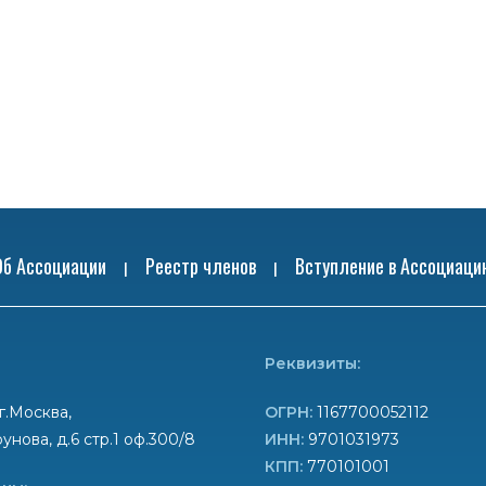
Об Ассоциации
Реестр членов
Вступление в Ассоциаци
|
|
Реквизиты:
г.Москва,
ОГРН:
1167700052112
унова, д.6 стр.1 оф.300/8
ИНН:
9701031973
КПП:
770101001