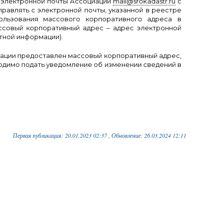
с электронной почты Ассоциации
mail@srokadastr.ru
c
авлять с электронной почты, указанной в реестре
ользования массового корпоративного адреса в
ассовый корпоративный адрес – адрес электронной
тной информации).
циации предоставлен массовый корпоративный адрес,
ходимо подать уведомление об изменении сведений в
Первая публикация: 20.01.2023 02:37 , Обновление: 26.03.2024 12:11