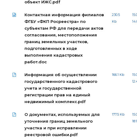
объект ИЖС.pdf
Контактная информация филиалов
230.5
15.
ФГБУ «ФКП Росреестра» по
Kb
14:
субъектам РФ для передачи актов
согласования, местоположения
границ земельных участков,
подготовленных в ходе
выполнения кадастровых
работ.doc
Информация об осуществлении
166.1 Kb
15.
государственного кадастрового
12:
учета и государственной
регистрации прав на единый
недвижимый комплекс.pdf
О документах, используемых для
177.5 Kb
15.
уточнения границ земельного
18:
участка и при исправлении
реестровой ошибки.pdf