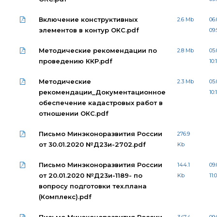
Включение конструктивных
2.6 Mb
06.
элементов в контур ОКС.pdf
09:
Методические рекомендации по
2.8 Mb
05.
проведению ККР.pdf
10:
Методические
2.3 Mb
05.
рекомендации_Документационное
10:
обеспечение кадастровых работ в
отношении ОКС.pdf
Письмо Минэконоразвития России
276.9
от 30.01.2020 №Д23и-2702.pdf
Kb
Письмо Минэконоразвития России
144.1
09.
от 20.01.2020 №Д23и-1189- по
Kb
11:
вопросу подготовки тех.плана
(Комплекс).pdf