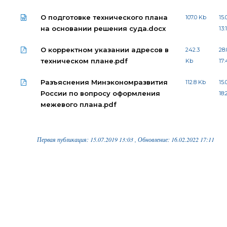
О подготовке технического плана
107.0 Kb
15.
на основании решения суда.docx
13:
О корректном указании адресов в
242.3
28.
техническом плане.pdf
Kb
17
Разъяснения Минэкономразвития
112.8 Kb
15.
России по вопросу оформления
18:
межевого плана.pdf
Первая публикация: 15.07.2019 13:03 , Обновление: 16.02.2022 17:11