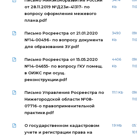
Письмо Минэконоразвития России
347.4
09.
от 28.11.2019 №Д23и-41317- по
Kb
11:
вопросу оформления межевого
плана.pdf
Письмо Росреестра от 21.01.2020
349.0
09.
№14-00496- по вопросу документа
Kb
11:
для образования ЗУ.pdf
Письмо Росреестра от 15.05.2020
440.6
09.
№14-04655- по вопросу ГКУ помещ.
Kb
11:
в ОИЖС при осущ.
реконструкции.pdf
Письмо Управления Росреестра по
111.1 Kb
09.
Нижегородской области №08-
11:
07716-о правоприменительной
практике.pdf
О государственном кадастровом
1.9 Mb
05.
учете и регистрации права на
10: