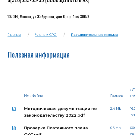
107014, Москва, ул.Жебрунова, дом 6, стр. 1 оф.300/8
Главная
Членам СРО
Разъяснительные письма
Полезная информация
Да
Имя файла
Размер
пу
Методическая документация по
2.4 Mb
16.
законодательству 2022.pdf
17:1
Проверка Поэтажного плана
0.6 Mb
06.
ОКС.pdf
09: