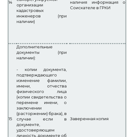
14
наличия информация о
организации
Соискателе в ГРКИ
кадастровых
инженеров (при
наличии)
Дополнительные
документы (при
наличии):
- копии документа,
подтверждающего
изменение фамилии,
имени, отчества
физического лица
(копии свидетельства о
перемене имени, о
заключении
(расторжении) брака), в
15
Заверенная копия
случае если в
документе,
удостоверяющем
личность, документе об