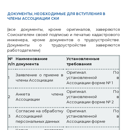
ДОКУМЕНТЫ, НЕОБХОДИМЫЕ ДЛЯ ВСТУПЛЕНИЯ В
ЧЛЕНЫ АССОЦИАЦИИ СКИ
(все документы, кроме оригиналов, заверяются
Соискателем своей подписью и печатью кадастрового
инженера, кроме документов о трудоустройстве.
Документы о трудоустройстве заверяются
работодателем)
№
Наименование
Установленные
п/п
документа
требования
Оригинал. По
Заявление о приеме в
1
установленной в
члены Ассоциации
Ассоциации форме № 1
Оригинал. По
Анкета члена
2
установленной в
Ассоциации
Ассоциации форме № 2
Согласие на обработку
Оригинал. По
3
Ассоциацией
установленной в
персональных данных
Ассоциации форме
Копия паспорта