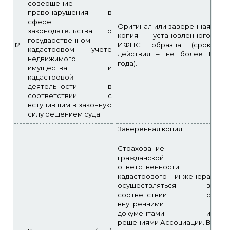
совершение
правонарушения в
сфере
Оригинал или заверенная
законодательства о
копия установленного
государственном
12
ИФНС образца (срок
кадастровом учете
действия – не более 1
недвижимого
года).
имущества и
кадастровой
деятельности в
соответствии с
вступившим в законную
силу решением суда
Заверенная копия
Страхование
гражданской
ответственности
кадастрового инженера
осуществляться в
соответствии с
внутренними
документами и
решениями Ассоциации. В