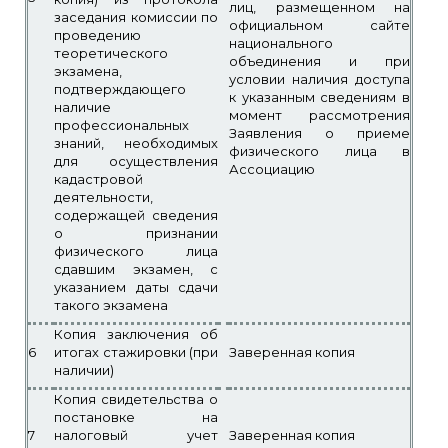
лиц, размещенном на
заседания комиссии по
официальном сайте
проведению
национального
теоретического
объединения и при
экзамена,
условии наличия доступа
подтверждающего
к указанным сведениям в
наличие
момент рассмотрения
профессиональных
Заявления о приеме
знаний, необходимых
физического лица в
для осуществления
Ассоциацию
кадастровой
деятельности,
содержащей сведения
о признании
физического лица
сдавшим экзамен, с
указанием даты сдачи
такого экзамена
Копия заключения об
6
итогах стажировки (при
Заверенная копия
наличии)
Копия свидетельства о
постановке на
7
налоговый учет
Заверенная копия