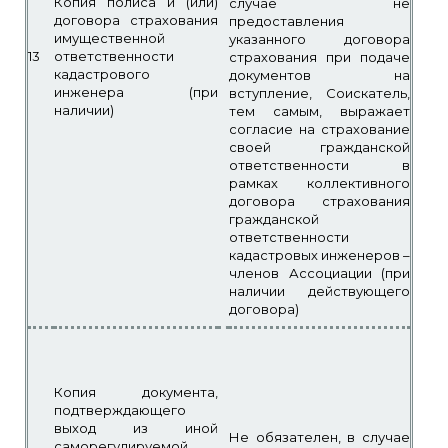
Копия полиса и (или)
случае не
договора страхования
предоставления
имущественной
указанного договора
13
ответственности
страхования при подаче
кадастрового
документов на
инженера (при
вступление, Соискатель,
наличии)
тем самым, выражает
согласие на страхование
своей гражданской
ответственности в
рамках коллективного
договора страхования
гражданской
ответственности
кадастровых инженеров –
членов Ассоциации (при
наличии действующего
договора)
Копия документа,
подтверждающего
выход из иной
Не обязателен, в случае
саморегулируемой