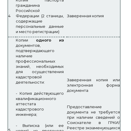
гражданина
Российской
4
Федерации (2 станицы,
Заверенная копия
содержащие
персональные данные
и место регистрации)
Копии
одного из
документов,
подтверждающего
наличие
профессиональных
знаний, необходимых
для осуществления
кадастровой
Заверенная копия или
деятельности:
электронная форма
документа
- Копия действующего
квалификационного
аттестата
Предоставление
кадастрового
документа не требуется
инженера;
при наличии сведений о
Соискателе в ГРКИ/
- Выписка (или ее
Реестре экзаменующихся
5
копия) из протокола