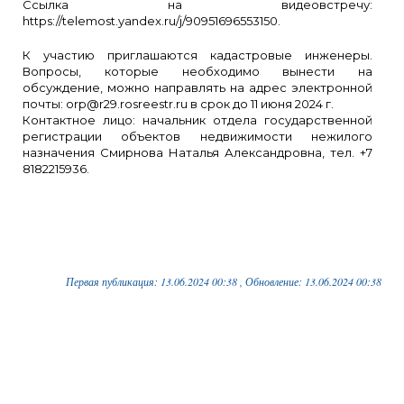
Ссылка на видеовстречу:
https://telemost.yandex.ru/j/90951696553150.
К участию приглашаются кадастровые инженеры.
Вопросы, которые необходимо вынести на
обсуждение, можно направлять на адрес электронной
почты: orp@r29.rosreestr.ru в срок до 11 июня 2024 г.
Контактное лицо: начальник отдела государственной
регистрации объектов недвижимости нежилого
назначения Смирнова Наталья Александровна, тел. +7
8182215936.
Первая публикация: 13.06.2024 00:38 , Обновление: 13.06.2024 00:38