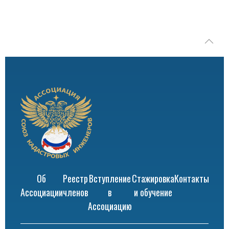
Об
Реестр
Вступление
Стажировка
Контакты
Ассоциации
членов
в
и обучение
Ассоциацию