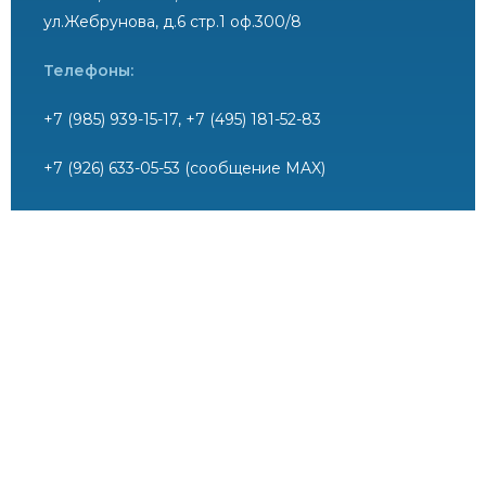
ул.Жебрунова, д.6 стр.1 оф.300/8
Телефоны:
+7 (985) 939-15-17, +7 (495) 181-52-83
+7 (926) 633-05-53 (сообщение MAX)
+7 (985) 933-20-45 - Методический отдел
+ 7 (906)719-72-03 - Отдел контроля
профессиональной деятельности
+7 (906) 757-79-27 - Юридический отдел (вопросы
вступления в СРО)
E-mail:
mail@srokadastr.ru